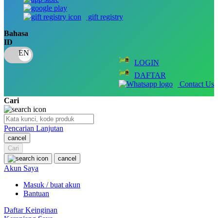
Squishmallows
gift registry
Starbooks
Bahasa
Stick-O
ID
Stokke
LOGIN
Sudocrem
DAFTAR
Sumimo
Contact Us
Sunnylife
Cari
Sun-Staches
Pencarian Lanjutan
Swimava
cancel
Cari
T
cancel
Akun Saya
Tommee Tippee
Masuk / buat akun
Trunki
Bantuan
Tutti Bambini
Daftar Keinginan