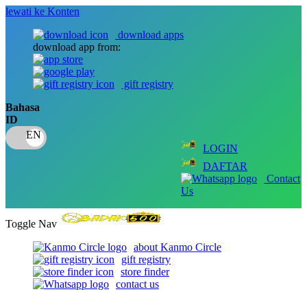
lewati ke Konten
download apps
download app from:
gift registry
Bahasa
ID
LOGIN
DAFTAR
Contact
Us
Toggle Nav
about Kanmo Circle
gift registry
store finder
contact us