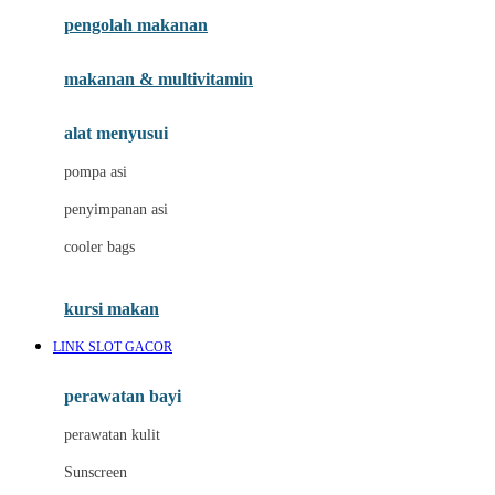
pengolah makanan
Joolz
Jujube
makanan & multivitamin
K
alat menyusui
Kiddycuts
pompa asi
Kumon
penyimpanan asi
L
cooler bags
Leapfrog
kursi makan
Leclerc
LINK SLOT GACOR
Lee Vierra
Lillebaby
perawatan bayi
Little Bird Told Me
perawatan kulit
Little Miss Janis
Sunscreen