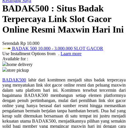
Keranjang Saya
Twistshake
BADAK500 : Situs Badak
TY Toys
Terpercaya Link Slot Gacor
U
Online Resmi Maxwin Hari Ini
Serendah
Rp 10.000
V
BADAK 500
10.000
-
3.000.000
SLOT GACOR
Use Installment Options from
.
Laarn more
Veja
Available for :
home delivery
Vitaflow
store pickup
Vtech
BADAK500
lahir dari komitmen menjadi situs badak terpercaya
yang menyatukan link slot gacor online resmi dan peluang maxwin
W
dalam satu platform hari ini. Komitmen tersebut tercermin dari
bagaimana BADAK500 membangun setiap elemen platformnya
Waterland
dengan penuh pertimbangan, mulai dari pemilihan link slot gacor
online yang hanya berasal dari sumber resmi hingga memastikan
Wellness
pengalaman bermain berjalan tanpa hambatan berarti. Dua hal yang
kerap sulit ditemukan bersamaan di satu tempat ini justru menjadi
kekuatan utama BADAK500, menjadikannya pilihan yang semakin
X
solid bagi member yang mengincar maxwin hari ini dengan cara