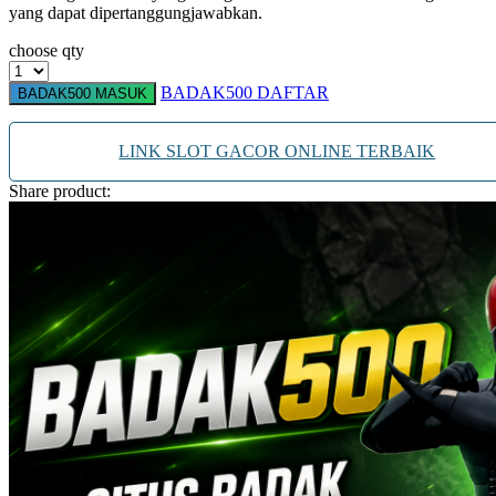
yang dapat dipertanggungjawabkan.
Xootz
choose qty
Y
BADAK500 DAFTAR
BADAK500 MASUK
Yamatoya
LINK SLOT GACOR ONLINE TERBAIK
Z
Share product:
Zaxy
Zoggs
0-9
4Moms
59S