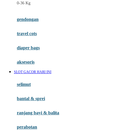
0-36 Kg
Fisher Price
Flipper
gendongan
Friends Of Sally
travel cots
G
diaper bags
Gb
Geko
aksesoris
Graco
SLOT GACOR HARI INI
Gund
selimut
H
bantal & sprei
Habbie
Haenim
ranjang bayi & balita
Happy Horse
perabotan