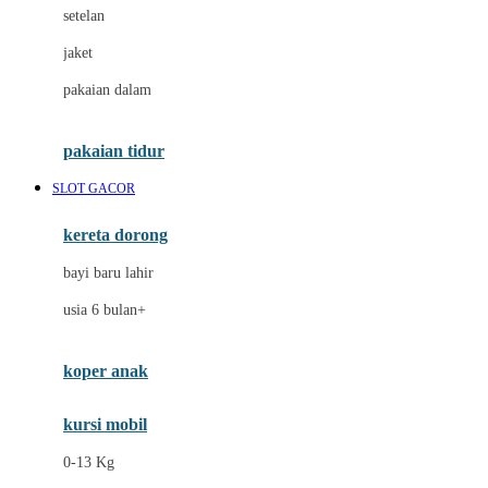
Dae Organics
setelan
Docare
jaket
Doona
pakaian dalam
Down To Earth
Drew
pakaian tidur
Dr. Brown's
SLOT GACOR
E
kereta dorong
ELC
bayi baru lahir
Ergobaby
usia 6 bulan+
Expert Care
koper anak
Ezyroller
kursi mobil
F
0-13 Kg
Felt So Sweet