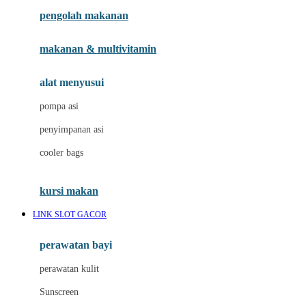
pengolah makanan
Joolz
Jujube
makanan & multivitamin
K
alat menyusui
Kiddycuts
pompa asi
Kumon
penyimpanan asi
L
cooler bags
Leapfrog
kursi makan
Leclerc
LINK SLOT GACOR
Lee Vierra
Lillebaby
perawatan bayi
Little Bird Told Me
perawatan kulit
Little Miss Janis
Sunscreen