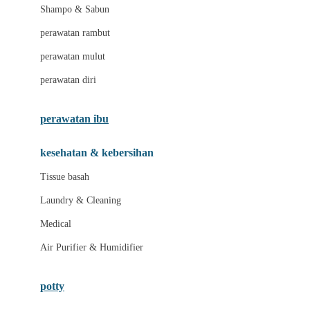
London Taxi
Shampo & Sabun
Love To Dream
perawatan rambut
perawatan mulut
M
perawatan diri
Magformers
Mama's Choice
perawatan ibu
Mamas&Papas
kesehatan & kebersihan
Mamaway
Tissue basah
Maxi Cosi
Laundry & Cleaning
Megabloks
Medical
Micro
Air Purifier & Humidifier
MiDeer
Mimi & Lula
potty
Mini Monkey