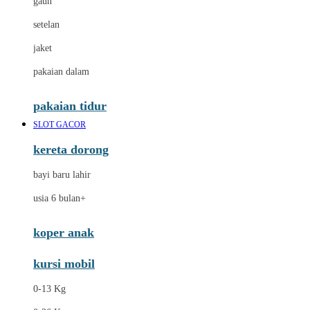
gaun
setelan
jaket
pakaian dalam
pakaian tidur
SLOT GACOR
kereta dorong
bayi baru lahir
usia 6 bulan+
koper anak
kursi mobil
0-13 Kg