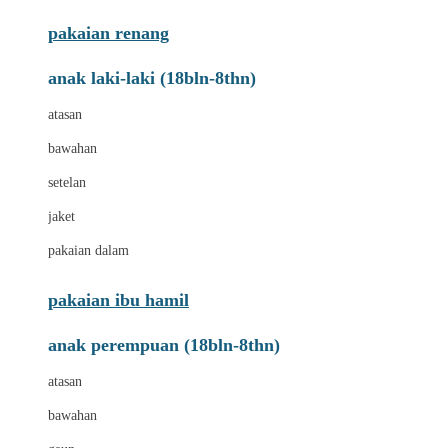
pakaian renang
anak laki-laki (18bln-8thn)
atasan
bawahan
setelan
jaket
pakaian dalam
pakaian ibu hamil
anak perempuan (18bln-8thn)
atasan
bawahan