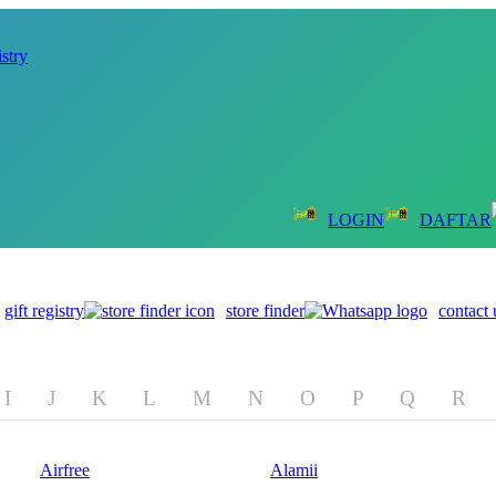
istry
LOGIN
DAFTAR
gift registry
store finder
contact 
I
J
K
L
M
N
O
P
Q
R
Airfree
Alamii