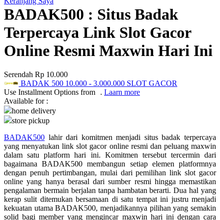
Keranjang Saya
Twistshake
BADAK500 : Situs Badak
TY Toys
Terpercaya Link Slot Gacor
U
Online Resmi Maxwin Hari Ini
Serendah
Rp 10.000
V
BADAK 500
10.000
-
3.000.000
SLOT GACOR
Use Installment Options from
.
Laarn more
Veja
Available for :
home delivery
Vitaflow
store pickup
Vtech
BADAK500
lahir dari komitmen menjadi situs badak terpercaya
yang menyatukan link slot gacor online resmi dan peluang maxwin
W
dalam satu platform hari ini. Komitmen tersebut tercermin dari
bagaimana BADAK500 membangun setiap elemen platformnya
Waterland
dengan penuh pertimbangan, mulai dari pemilihan link slot gacor
online yang hanya berasal dari sumber resmi hingga memastikan
Wellness
pengalaman bermain berjalan tanpa hambatan berarti. Dua hal yang
kerap sulit ditemukan bersamaan di satu tempat ini justru menjadi
kekuatan utama BADAK500, menjadikannya pilihan yang semakin
X
solid bagi member yang mengincar maxwin hari ini dengan cara