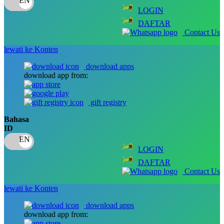
Q
LOGIN
DAFTAR
QV Baby
Contact Us
R
lewati ke Konten
Real Shades
download apps
download app from:
Red Castle
Ribbon Madness
gift registry
Bahasa
S
ID
Sebamed
LOGIN
Silver Cross
DAFTAR
Contact Us
Simply Idea
lewati ke Konten
Skip Hop
download apps
Spectra
download app from: