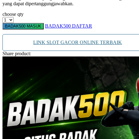
yang dapat dipertanggungjawabkan.
Xootz
choose qty
Y
BADAK500 DAFTAR
BADAK500 MASUK
Yamatoya
LINK SLOT GACOR ONLINE TERBAIK
Z
Share product:
Zaxy
Zoggs
0-9
4Moms
59S