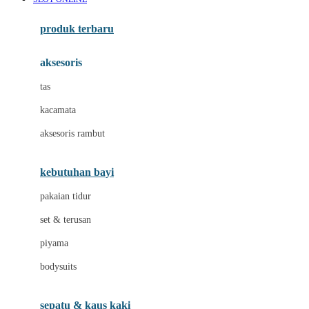
Azetabio
produk terbaru
B
aksesoris
Baabaasheepz
tas
Babiators
kacamata
Baby Dove
aksesoris rambut
Baby Jogger
Baby Rovega
kebutuhan bayi
Babybee
pakaian tidur
Banana Boat
set & terusan
Banz
piyama
Barbie
bodysuits
Beaba
Beauty Barn
sepatu & kaus kaki