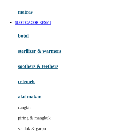
Happy Tummy
Hauck
matras
Havaianas
SLOT GACOR RESMI
Hegen
botol
Hot Wheels
sterilizer & warmers
Hybrid
soothers & teethers
I
Inlacta DHA
celemek
Interlac
alat makan
Ivenet
cangkir
J
piring & mangkuk
Jack N Jill
sendok & garpu
Joie