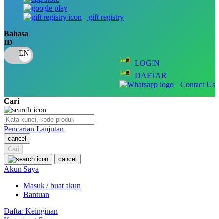
Squishmallows
gift registry
Starbooks
Bahasa
Stick-O
ID
Stokke
LOGIN
Sudocrem
DAFTAR
Sumimo
Contact Us
Sunnylife
Cari
Sun-Staches
Pencarian Lanjutan
Swimava
cancel
Cari
T
cancel
Akun Saya
Tommee Tippee
Masuk / buat akun
Trunki
Bantuan
Tutti Bambini
Daftar Keinginan