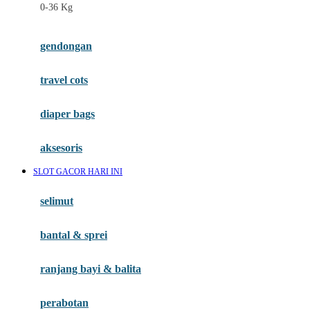
0-36 Kg
Fisher Price
Flipper
gendongan
Friends Of Sally
travel cots
G
diaper bags
Gb
Geko
aksesoris
Graco
SLOT GACOR HARI INI
Gund
selimut
H
bantal & sprei
Habbie
Haenim
ranjang bayi & balita
Happy Horse
perabotan