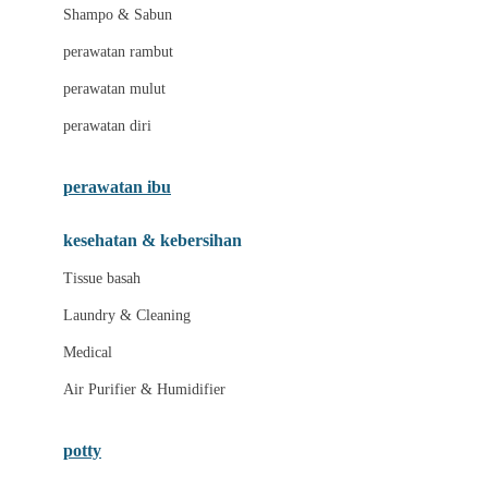
London Taxi
Shampo & Sabun
Love To Dream
perawatan rambut
perawatan mulut
M
perawatan diri
Magformers
Mama's Choice
perawatan ibu
Mamas&Papas
kesehatan & kebersihan
Mamaway
Tissue basah
Maxi Cosi
Laundry & Cleaning
Megabloks
Medical
Micro
Air Purifier & Humidifier
MiDeer
Mimi & Lula
potty
Mini Monkey