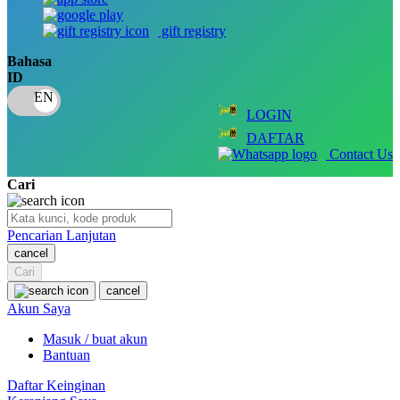
Squishmallows
gift registry
Starbooks
Bahasa
Stick-O
ID
Stokke
LOGIN
Sudocrem
DAFTAR
Sumimo
Contact Us
Sunnylife
Cari
Sun-Staches
Pencarian Lanjutan
Swimava
cancel
Cari
T
cancel
Akun Saya
Tommee Tippee
Masuk / buat akun
Trunki
Bantuan
Tutti Bambini
Daftar Keinginan