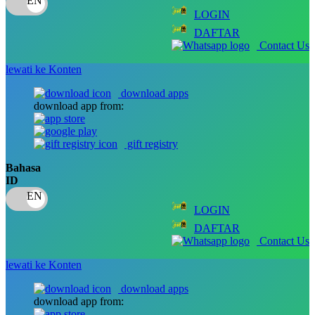
Q
LOGIN
DAFTAR
QV Baby
Contact Us
R
lewati ke Konten
Real Shades
download apps
download app from:
Red Castle
Ribbon Madness
gift registry
Bahasa
S
ID
Sebamed
LOGIN
Silver Cross
DAFTAR
Contact Us
Simply Idea
lewati ke Konten
Skip Hop
download apps
Spectra
download app from: