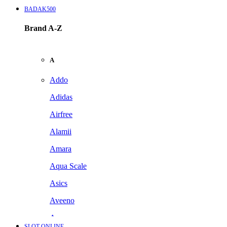
BADAK500
Brand A-Z
A
Addo
Adidas
Airfree
Alamii
Amara
Aqua Scale
Asics
Aveeno
Awan
SLOT ONLINE