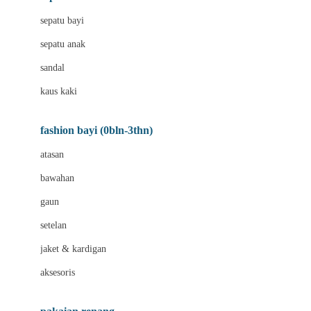
Bio Oil
sepatu bayi
Biolane
sepatu anak
Bite Fighters
sandal
Bizzi Growin
kaus kaki
Blackmores
fashion bayi (0bln-3thn)
Blooming Marvellous
atasan
Bonnels
bawahan
Bravado
gaun
Bruder
setelan
Brush Baby
jaket & kardigan
Buds Organics
aksesoris
Bugaboo
Buggygear