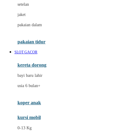
Dae Organics
setelan
Docare
jaket
Doona
pakaian dalam
Down To Earth
Drew
pakaian tidur
Dr. Brown's
SLOT GACOR
E
kereta dorong
ELC
bayi baru lahir
Ergobaby
usia 6 bulan+
Expert Care
koper anak
Ezyroller
kursi mobil
F
0-13 Kg
Felt So Sweet