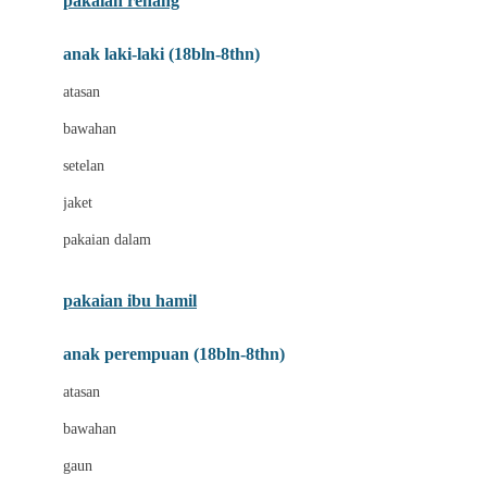
pakaian renang
Bumkins
anak laki-laki (18bln-8thn)
C
atasan
Cetaphil
bawahan
Chicco
setelan
Childlife
jaket
Clevamama
pakaian dalam
Cocolatte
Cottonseeds
pakaian ibu hamil
Cozy N Safe
anak perempuan (18bln-8thn)
Crane
atasan
Cybex
bawahan
D
gaun