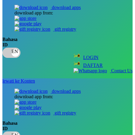
download apps
Oh Ma Grain
download app from:
Okiedog
gift registry
P
Bahasa
Peachy
ID
Phil & Ted's
LOGIN
Philips Avent
DAFTAR
Contact Us
Pigeon
lewati ke Konten
Playgro
download apps
Poled Global
download app from:
Ponycycle
gift registry
Puma
Bahasa
Pureats
ID