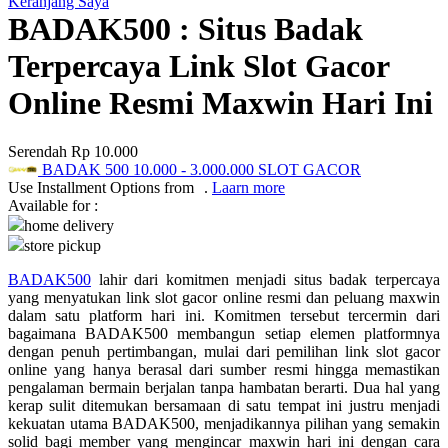
Keranjang Saya
Twistshake
BADAK500 : Situs Badak
TY Toys
Terpercaya Link Slot Gacor
U
Online Resmi Maxwin Hari Ini
Serendah
Rp 10.000
V
BADAK 500
10.000
-
3.000.000
SLOT GACOR
Use Installment Options from
.
Laarn more
Veja
Available for :
home delivery
Vitaflow
store pickup
Vtech
BADAK500
lahir dari komitmen menjadi situs badak terpercaya
yang menyatukan link slot gacor online resmi dan peluang maxwin
W
dalam satu platform hari ini. Komitmen tersebut tercermin dari
bagaimana BADAK500 membangun setiap elemen platformnya
Waterland
dengan penuh pertimbangan, mulai dari pemilihan link slot gacor
online yang hanya berasal dari sumber resmi hingga memastikan
Wellness
pengalaman bermain berjalan tanpa hambatan berarti. Dua hal yang
kerap sulit ditemukan bersamaan di satu tempat ini justru menjadi
kekuatan utama BADAK500, menjadikannya pilihan yang semakin
X
solid bagi member yang mengincar maxwin hari ini dengan cara