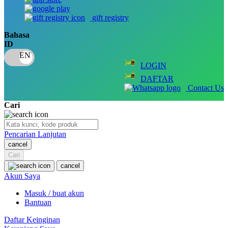
Squishmallows
gift registry
Starbooks
Bahasa
Stick-O
ID
Stokke
LOGIN
Sudocrem
DAFTAR
Sumimo
Contact Us
Sunnylife
Cari
Sun-Staches
Pencarian Lanjutan
Swimava
cancel
Cari
T
cancel
Akun Saya
Tommee Tippee
Masuk / buat akun
Trunki
Bantuan
Tutti Bambini
Daftar Keinginan