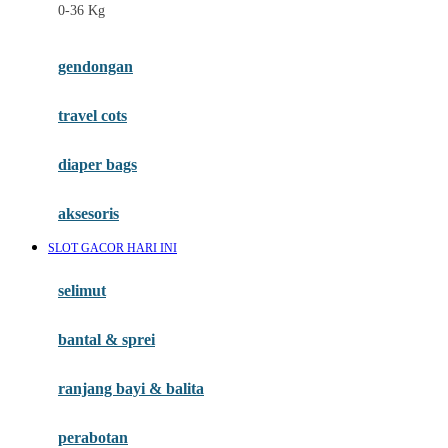
0-36 Kg
Fisher Price
Flipper
gendongan
Friends Of Sally
travel cots
G
diaper bags
Gb
Geko
aksesoris
Graco
SLOT GACOR HARI INI
Gund
selimut
H
bantal & sprei
Habbie
Haenim
ranjang bayi & balita
Happy Horse
perabotan