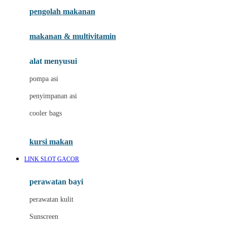
pengolah makanan
Joolz
Jujube
makanan & multivitamin
K
alat menyusui
Kiddycuts
pompa asi
Kumon
penyimpanan asi
L
cooler bags
Leapfrog
kursi makan
Leclerc
LINK SLOT GACOR
Lee Vierra
Lillebaby
perawatan bayi
Little Bird Told Me
perawatan kulit
Little Miss Janis
Sunscreen