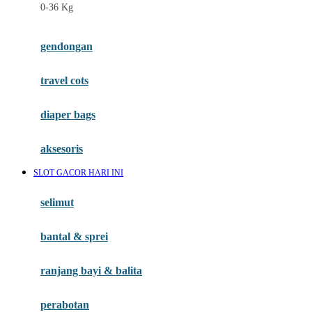
0-36 Kg
Fisher Price
Flipper
gendongan
Friends Of Sally
travel cots
G
diaper bags
Gb
Geko
aksesoris
Graco
SLOT GACOR HARI INI
Gund
selimut
H
bantal & sprei
Habbie
Haenim
ranjang bayi & balita
Happy Horse
perabotan