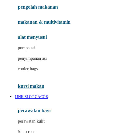
pengolah makanan
Joolz
Jujube
makanan & multivitamin
K
alat menyusui
Kiddycuts
pompa asi
Kumon
penyimpanan asi
L
cooler bags
Leapfrog
kursi makan
Leclerc
LINK SLOT GACOR
Lee Vierra
Lillebaby
perawatan bayi
Little Bird Told Me
perawatan kulit
Little Miss Janis
Sunscreen