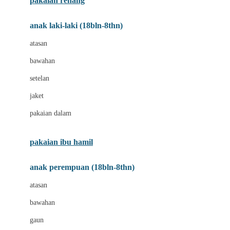
pakaian renang
Bumkins
anak laki-laki (18bln-8thn)
C
atasan
Cetaphil
bawahan
Chicco
setelan
Childlife
jaket
Clevamama
pakaian dalam
Cocolatte
Cottonseeds
pakaian ibu hamil
Cozy N Safe
anak perempuan (18bln-8thn)
Crane
atasan
Cybex
bawahan
D
gaun