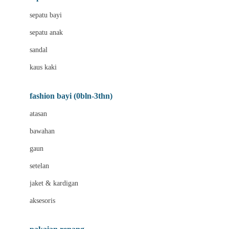
Bio Oil
sepatu bayi
Biolane
sepatu anak
Bite Fighters
sandal
Bizzi Growin
kaus kaki
Blackmores
fashion bayi (0bln-3thn)
Blooming Marvellous
atasan
Bonnels
bawahan
Bravado
gaun
Bruder
setelan
Brush Baby
jaket & kardigan
Buds Organics
aksesoris
Bugaboo
Buggygear