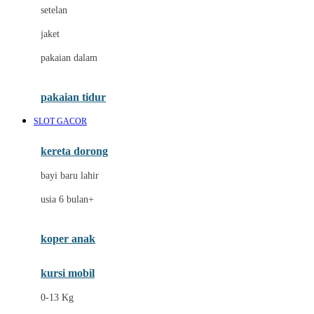
Dae Organics
setelan
Docare
jaket
Doona
pakaian dalam
Down To Earth
Drew
pakaian tidur
Dr. Brown's
SLOT GACOR
E
kereta dorong
ELC
bayi baru lahir
Ergobaby
usia 6 bulan+
Expert Care
koper anak
Ezyroller
kursi mobil
F
0-13 Kg
Felt So Sweet