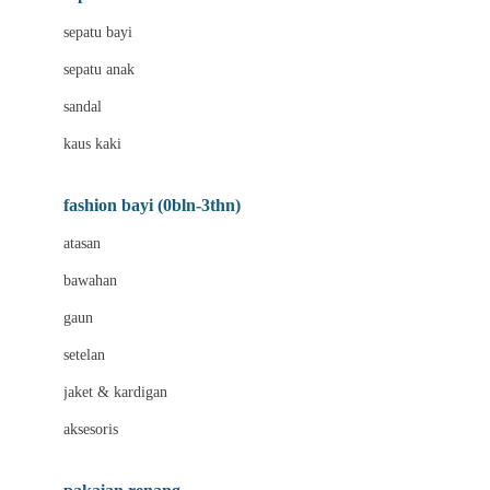
Bio Oil
sepatu bayi
Biolane
sepatu anak
Bite Fighters
sandal
Bizzi Growin
kaus kaki
Blackmores
fashion bayi (0bln-3thn)
Blooming Marvellous
atasan
Bonnels
bawahan
Bravado
gaun
Bruder
setelan
Brush Baby
jaket & kardigan
Buds Organics
aksesoris
Bugaboo
Buggygear