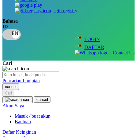
Squishmallows
gift registry
Starbooks
Bahasa
Stick-O
ID
Stokke
LOGIN
Sudocrem
DAFTAR
Sumimo
Contact Us
Sunnylife
Cari
Sun-Staches
Pencarian Lanjutan
Swimava
cancel
Cari
T
cancel
Akun Saya
Tommee Tippee
Masuk / buat akun
Trunki
Bantuan
Tutti Bambini
Daftar Keinginan