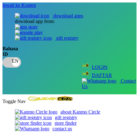
lewati ke Konten
download apps
download app from:
gift registry
Bahasa
ID
LOGIN
DAFTAR
Contact
Us
Toggle Nav
about Kanmo Circle
gift registry
store finder
contact us