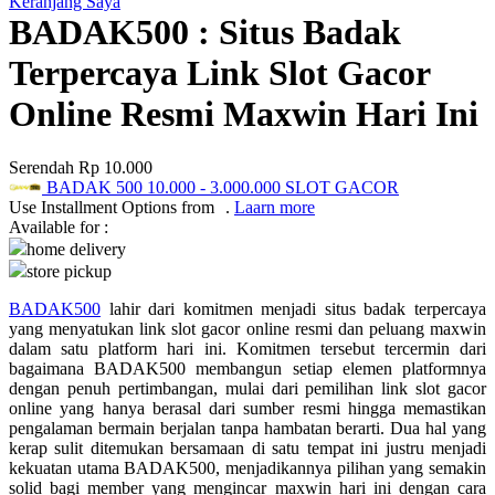
Keranjang Saya
Twistshake
BADAK500 : Situs Badak
TY Toys
Terpercaya Link Slot Gacor
U
Online Resmi Maxwin Hari Ini
Serendah
Rp 10.000
V
BADAK 500
10.000
-
3.000.000
SLOT GACOR
Use Installment Options from
.
Laarn more
Veja
Available for :
home delivery
Vitaflow
store pickup
Vtech
BADAK500
lahir dari komitmen menjadi situs badak terpercaya
yang menyatukan link slot gacor online resmi dan peluang maxwin
W
dalam satu platform hari ini. Komitmen tersebut tercermin dari
bagaimana BADAK500 membangun setiap elemen platformnya
Waterland
dengan penuh pertimbangan, mulai dari pemilihan link slot gacor
online yang hanya berasal dari sumber resmi hingga memastikan
Wellness
pengalaman bermain berjalan tanpa hambatan berarti. Dua hal yang
kerap sulit ditemukan bersamaan di satu tempat ini justru menjadi
kekuatan utama BADAK500, menjadikannya pilihan yang semakin
X
solid bagi member yang mengincar maxwin hari ini dengan cara