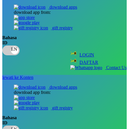
download apps
Oh Ma Grain
download app from:
Okiedog
gift registry
P
Bahasa
Peachy
ID
Phil & Ted's
LOGIN
Philips Avent
DAFTAR
Contact Us
Pigeon
lewati ke Konten
Playgro
download apps
Poled Global
download app from:
Ponycycle
gift registry
Puma
Bahasa
Pureats
ID