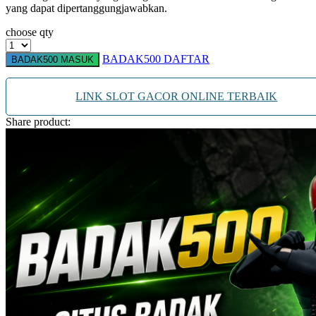
yang dapat dipertanggungjawabkan.
Xootz
choose qty
Y
BADAK500 DAFTAR
BADAK500 MASUK
Yamatoya
LINK SLOT GACOR ONLINE TERBAIK
Z
Share product:
Zaxy
Zoggs
0-9
4Moms
59S