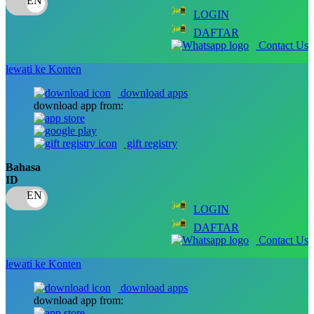
Q
LOGIN
DAFTAR
QV Baby
Contact Us
R
lewati ke Konten
Real Shades
download apps
download app from:
Red Castle
Ribbon Madness
gift registry
Bahasa
S
ID
Sebamed
LOGIN
Silver Cross
DAFTAR
Contact Us
Simply Idea
lewati ke Konten
Skip Hop
download apps
Spectra
download app from: