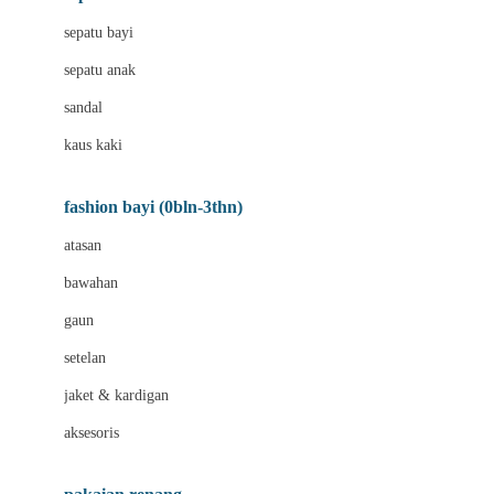
Bio Oil
sepatu bayi
Biolane
sepatu anak
Bite Fighters
sandal
Bizzi Growin
kaus kaki
Blackmores
fashion bayi (0bln-3thn)
Blooming Marvellous
atasan
Bonnels
bawahan
Bravado
gaun
Bruder
setelan
Brush Baby
jaket & kardigan
Buds Organics
aksesoris
Bugaboo
Buggygear