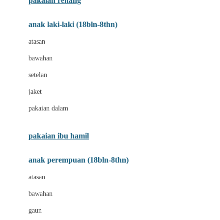
pakaian renang
Bumkins
anak laki-laki (18bln-8thn)
C
atasan
Cetaphil
bawahan
Chicco
setelan
Childlife
jaket
Clevamama
pakaian dalam
Cocolatte
Cottonseeds
pakaian ibu hamil
Cozy N Safe
anak perempuan (18bln-8thn)
Crane
atasan
Cybex
bawahan
D
gaun