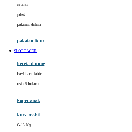
Dae Organics
setelan
Docare
jaket
Doona
pakaian dalam
Down To Earth
Drew
pakaian tidur
Dr. Brown's
SLOT GACOR
E
kereta dorong
ELC
bayi baru lahir
Ergobaby
usia 6 bulan+
Expert Care
koper anak
Ezyroller
kursi mobil
F
0-13 Kg
Felt So Sweet