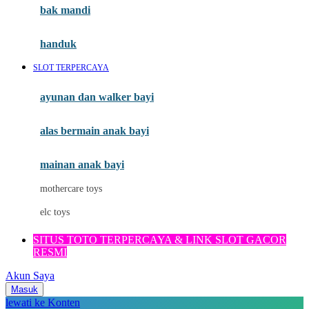
Moby
bak mandi
Momami
handuk
Mothercare
SLOT TERPERCAYA
Mustela
ayunan dan walker bayi
My Buddy Tag
My K
alas bermain anak bayi
N
mainan anak bayi
Naif
mothercare toys
Nike
elc toys
Nordic Natural
SITUS TOTO TERPERCAYA & LINK SLOT GACOR
RESMI
Nuby
Akun Saya
Nuna
Masuk
lewati ke Konten
O