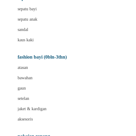
Bio Oil
sepatu bayi
Biolane
sepatu anak
Bite Fighters
sandal
Bizzi Growin
kaus kaki
Blackmores
fashion bayi (0bln-3thn)
Blooming Marvellous
atasan
Bonnels
bawahan
Bravado
gaun
Bruder
setelan
Brush Baby
jaket & kardigan
Buds Organics
aksesoris
Bugaboo
Buggygear