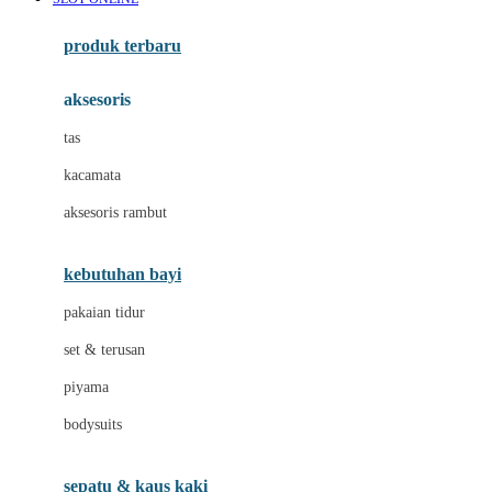
Azetabio
produk terbaru
B
aksesoris
Baabaasheepz
tas
Babiators
kacamata
Baby Dove
aksesoris rambut
Baby Jogger
Baby Rovega
kebutuhan bayi
Babybee
pakaian tidur
Banana Boat
set & terusan
Banz
piyama
Barbie
bodysuits
Beaba
Beauty Barn
sepatu & kaus kaki