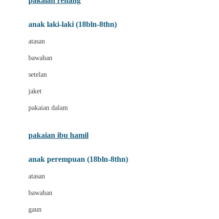
pakaian renang
Bumkins
anak laki-laki (18bln-8thn)
C
atasan
Cetaphil
bawahan
Chicco
setelan
Childlife
jaket
Clevamama
pakaian dalam
Cocolatte
Cottonseeds
pakaian ibu hamil
Cozy N Safe
anak perempuan (18bln-8thn)
Crane
atasan
Cybex
bawahan
D
gaun