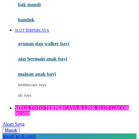
Moby
bak mandi
Momami
handuk
Mothercare
SLOT TERPERCAYA
Mustela
ayunan dan walker bayi
My Buddy Tag
My K
alas bermain anak bayi
N
mainan anak bayi
Naif
mothercare toys
Nike
elc toys
Nordic Natural
SITUS TOTO TERPERCAYA & LINK SLOT GACOR
RESMI
Nuby
Akun Saya
Nuna
Masuk
lewati ke Konten
O