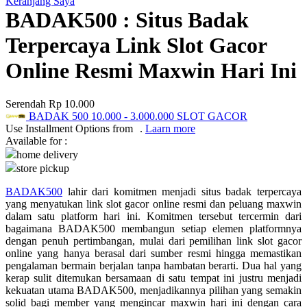
Keranjang Saya
Twistshake
BADAK500 : Situs Badak
TY Toys
Terpercaya Link Slot Gacor
U
Online Resmi Maxwin Hari Ini
Serendah
Rp 10.000
V
BADAK 500
10.000
-
3.000.000
SLOT GACOR
Use Installment Options from
.
Laarn more
Veja
Available for :
home delivery
Vitaflow
store pickup
Vtech
BADAK500
lahir dari komitmen menjadi situs badak terpercaya
yang menyatukan link slot gacor online resmi dan peluang maxwin
W
dalam satu platform hari ini. Komitmen tersebut tercermin dari
bagaimana BADAK500 membangun setiap elemen platformnya
Waterland
dengan penuh pertimbangan, mulai dari pemilihan link slot gacor
online yang hanya berasal dari sumber resmi hingga memastikan
Wellness
pengalaman bermain berjalan tanpa hambatan berarti. Dua hal yang
kerap sulit ditemukan bersamaan di satu tempat ini justru menjadi
kekuatan utama BADAK500, menjadikannya pilihan yang semakin
X
solid bagi member yang mengincar maxwin hari ini dengan cara