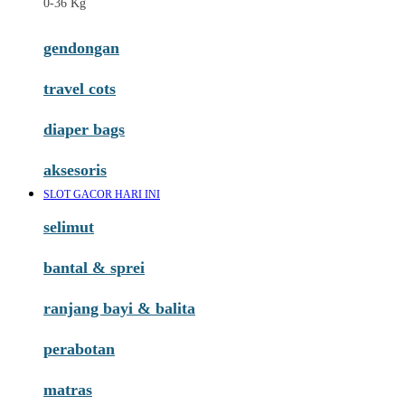
0-36 Kg
gendongan
travel cots
diaper bags
aksesoris
SLOT GACOR HARI INI
selimut
bantal & sprei
ranjang bayi & balita
perabotan
matras