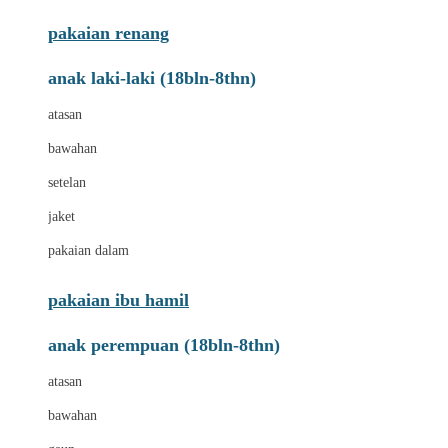
pakaian renang
anak laki-laki (18bln-8thn)
atasan
bawahan
setelan
jaket
pakaian dalam
pakaian ibu hamil
anak perempuan (18bln-8thn)
atasan
bawahan