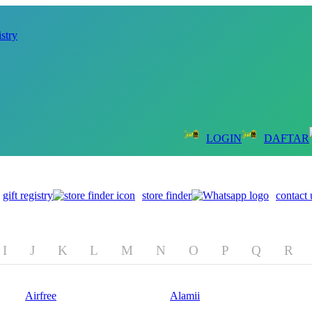
istry
LOGIN
DAFTAR
gift registry
store finder
contact 
I
J
K
L
M
N
O
P
Q
R
Airfree
Alamii