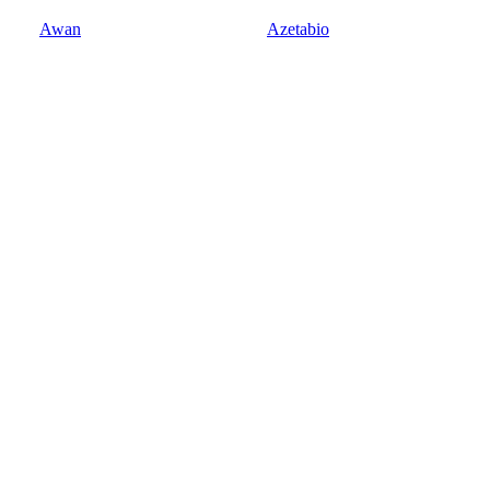
Awan
Azetabio