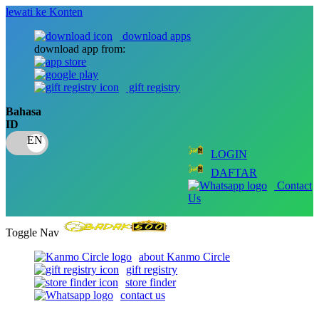
lewati ke Konten
download apps
download app from:
gift registry
Bahasa
ID
LOGIN
DAFTAR
Contact
Us
Toggle Nav
about Kanmo Circle
gift registry
store finder
contact us