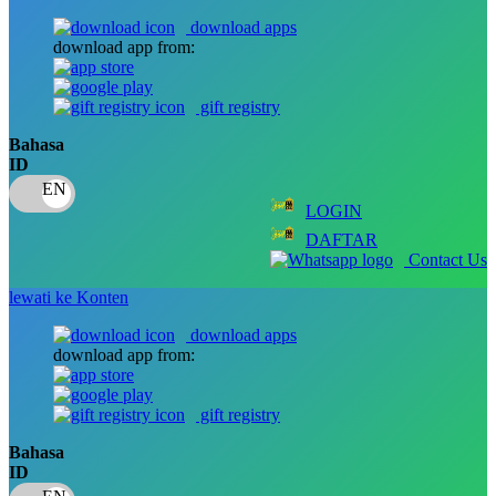
download apps
Oh Ma Grain
download app from:
Okiedog
gift registry
P
Bahasa
Peachy
ID
Phil & Ted's
LOGIN
Philips Avent
DAFTAR
Contact Us
Pigeon
lewati ke Konten
Playgro
download apps
Poled Global
download app from:
Ponycycle
gift registry
Puma
Bahasa
Pureats
ID