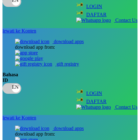
Q
LOGIN
DAFTAR
QV Baby
Contact Us
R
lewati ke Konten
Real Shades
download apps
download app from:
Red Castle
Ribbon Madness
gift registry
Bahasa
S
ID
Sebamed
LOGIN
Silver Cross
DAFTAR
Contact Us
Simply Idea
lewati ke Konten
Skip Hop
download apps
Spectra
download app from: