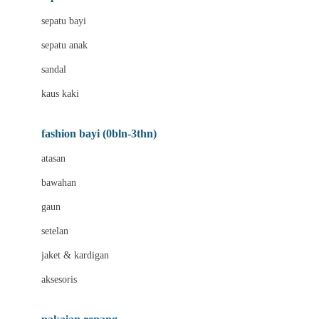
Bio Oil
sepatu bayi
Biolane
sepatu anak
Bite Fighters
sandal
Bizzi Growin
kaus kaki
Blackmores
fashion bayi (0bln-3thn)
Blooming Marvellous
atasan
Bonnels
bawahan
Bravado
gaun
Bruder
setelan
Brush Baby
jaket & kardigan
Buds Organics
aksesoris
Bugaboo
Buggygear