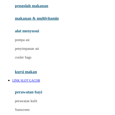
pengolah makanan
Joolz
Jujube
makanan & multivitamin
K
alat menyusui
Kiddycuts
pompa asi
Kumon
penyimpanan asi
L
cooler bags
Leapfrog
kursi makan
Leclerc
LINK SLOT GACOR
Lee Vierra
Lillebaby
perawatan bayi
Little Bird Told Me
perawatan kulit
Little Miss Janis
Sunscreen