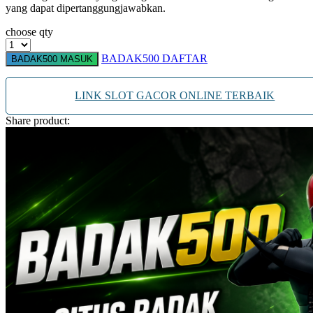
yang dapat dipertanggungjawabkan.
Xootz
choose qty
Y
BADAK500 DAFTAR
BADAK500 MASUK
Yamatoya
LINK SLOT GACOR ONLINE TERBAIK
Z
Share product:
Zaxy
Zoggs
0-9
4Moms
59S