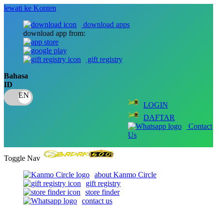
lewati ke Konten
download apps
download app from:
gift registry
Bahasa
ID
LOGIN
DAFTAR
Contact
Us
Toggle Nav
about Kanmo Circle
gift registry
store finder
contact us