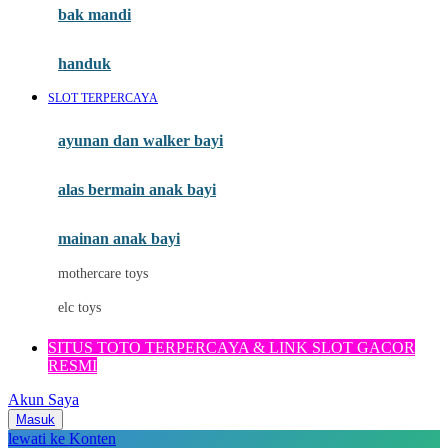
Moby
bak mandi
Momami
handuk
Mothercare
SLOT TERPERCAYA
Mustela
ayunan dan walker bayi
My Buddy Tag
My K
alas bermain anak bayi
N
mainan anak bayi
Naif
mothercare toys
Nike
elc toys
Nordic Natural
SITUS TOTO TERPERCAYA & LINK SLOT GACOR
RESMI
Nuby
Akun Saya
Nuna
Masuk
lewati ke Konten
O