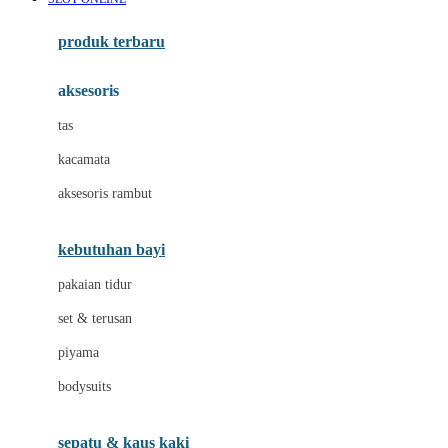
Azetabio
produk terbaru
B
aksesoris
Baabaasheepz
tas
Babiators
kacamata
Baby Dove
aksesoris rambut
Baby Jogger
Baby Rovega
kebutuhan bayi
Babybee
pakaian tidur
Banana Boat
set & terusan
Banz
piyama
Barbie
bodysuits
Beaba
Beauty Barn
sepatu & kaus kaki