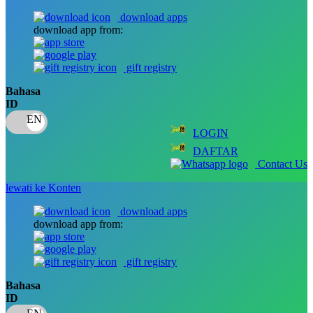
download apps
Oh Ma Grain
download app from:
Okiedog
gift registry
P
Bahasa
Peachy
ID
Phil & Ted's
LOGIN
Philips Avent
DAFTAR
Contact Us
Pigeon
lewati ke Konten
Playgro
download apps
Poled Global
download app from:
Ponycycle
gift registry
Puma
Bahasa
Pureats
ID