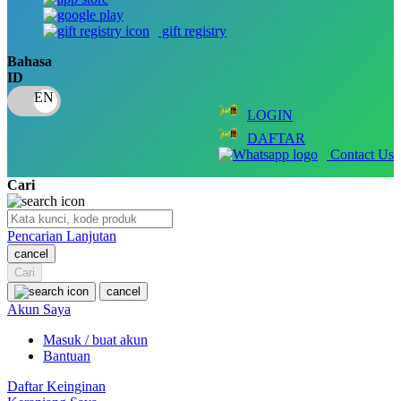
Squishmallows
gift registry
Starbooks
Bahasa
Stick-O
ID
Stokke
LOGIN
Sudocrem
DAFTAR
Sumimo
Contact Us
Sunnylife
Cari
Sun-Staches
Pencarian Lanjutan
Swimava
cancel
Cari
T
cancel
Akun Saya
Tommee Tippee
Masuk / buat akun
Trunki
Bantuan
Tutti Bambini
Daftar Keinginan