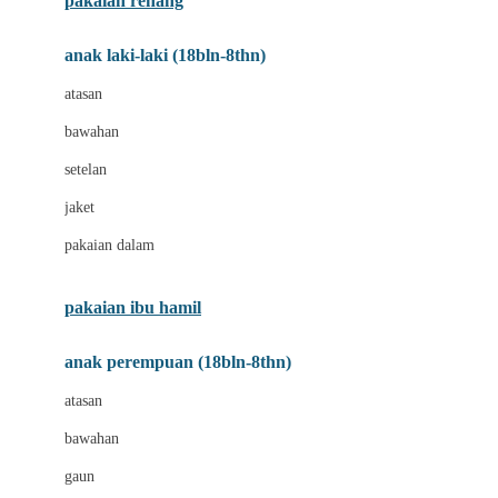
pakaian renang
Bumkins
anak laki-laki (18bln-8thn)
C
atasan
Cetaphil
bawahan
Chicco
setelan
Childlife
jaket
Clevamama
pakaian dalam
Cocolatte
Cottonseeds
pakaian ibu hamil
Cozy N Safe
anak perempuan (18bln-8thn)
Crane
atasan
Cybex
bawahan
D
gaun