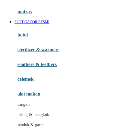
Happy Tummy
Hauck
matras
Havaianas
SLOT GACOR RESMI
Hegen
botol
Hot Wheels
sterilizer & warmers
Hybrid
soothers & teethers
I
Inlacta DHA
celemek
Interlac
alat makan
Ivenet
cangkir
J
piring & mangkuk
Jack N Jill
sendok & garpu
Joie