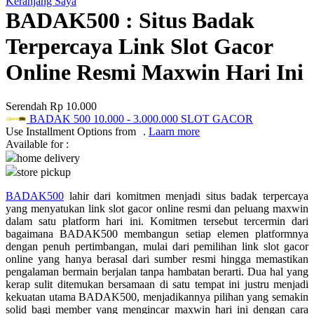
Keranjang Saya
Twistshake
BADAK500 : Situs Badak
TY Toys
Terpercaya Link Slot Gacor
U
Online Resmi Maxwin Hari Ini
Serendah
Rp 10.000
V
BADAK 500
10.000
-
3.000.000
SLOT GACOR
Use Installment Options from
.
Laarn more
Veja
Available for :
home delivery
Vitaflow
store pickup
Vtech
BADAK500
lahir dari komitmen menjadi situs badak terpercaya
yang menyatukan link slot gacor online resmi dan peluang maxwin
W
dalam satu platform hari ini. Komitmen tersebut tercermin dari
bagaimana BADAK500 membangun setiap elemen platformnya
Waterland
dengan penuh pertimbangan, mulai dari pemilihan link slot gacor
online yang hanya berasal dari sumber resmi hingga memastikan
Wellness
pengalaman bermain berjalan tanpa hambatan berarti. Dua hal yang
kerap sulit ditemukan bersamaan di satu tempat ini justru menjadi
kekuatan utama BADAK500, menjadikannya pilihan yang semakin
X
solid bagi member yang mengincar maxwin hari ini dengan cara