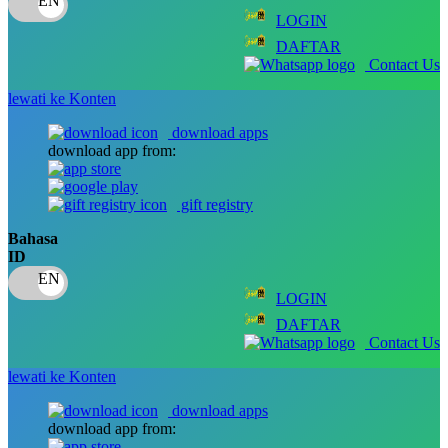
Q
LOGIN
DAFTAR
QV Baby
Contact Us
R
lewati ke Konten
Real Shades
download apps
download app from:
Red Castle
Ribbon Madness
gift registry
Bahasa
S
ID
Sebamed
LOGIN
Silver Cross
DAFTAR
Contact Us
Simply Idea
lewati ke Konten
Skip Hop
download apps
Spectra
download app from: