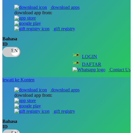
download apps
Oh Ma Grain
download app from:
Okiedog
gift registry
P
Bahasa
Peachy
ID
Phil & Ted's
LOGIN
Philips Avent
DAFTAR
Contact Us
Pigeon
lewati ke Konten
Playgro
download apps
Poled Global
download app from:
Ponycycle
gift registry
Puma
Bahasa
Pureats
ID