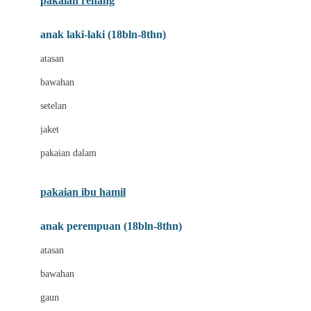
pakaian renang
Bumkins
anak laki-laki (18bln-8thn)
C
atasan
Cetaphil
bawahan
Chicco
setelan
Childlife
jaket
Clevamama
pakaian dalam
Cocolatte
Cottonseeds
pakaian ibu hamil
Cozy N Safe
anak perempuan (18bln-8thn)
Crane
atasan
Cybex
bawahan
D
gaun