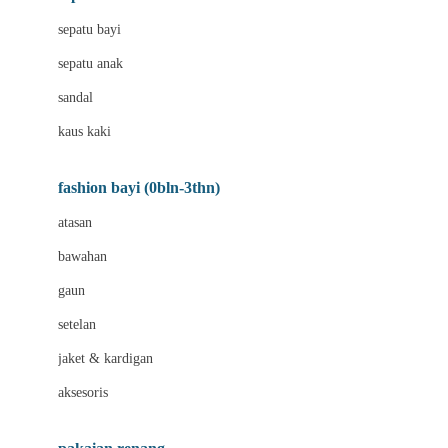
Bio Oil
sepatu bayi
Biolane
sepatu anak
Bite Fighters
sandal
Bizzi Growin
kaus kaki
Blackmores
fashion bayi (0bln-3thn)
Blooming Marvellous
atasan
Bonnels
bawahan
Bravado
gaun
Bruder
setelan
Brush Baby
jaket & kardigan
Buds Organics
aksesoris
Bugaboo
Buggygear