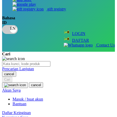
Squishmallows
gift registry
Starbooks
Bahasa
Stick-O
ID
Stokke
LOGIN
Sudocrem
DAFTAR
Sumimo
Contact Us
Sunnylife
Cari
Sun-Staches
Pencarian Lanjutan
Swimava
cancel
Cari
T
cancel
Akun Saya
Tommee Tippee
Masuk / buat akun
Trunki
Bantuan
Tutti Bambini
Daftar Keinginan