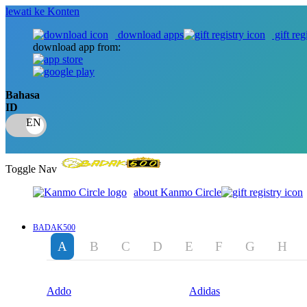
lewati ke Konten
download apps
gift reg
download app from:
Bahasa
ID
Toggle Nav
about Kanmo Circle
BADAK500
A
B
C
D
E
F
G
H
Addo
Adidas