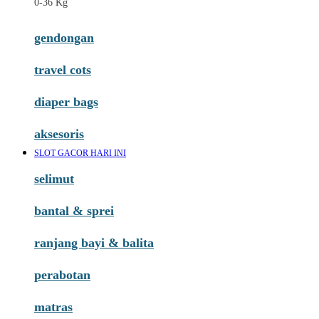
0-36 Kg
gendongan
travel cots
diaper bags
aksesoris
SLOT GACOR HARI INI
selimut
bantal & sprei
ranjang bayi & balita
perabotan
matras