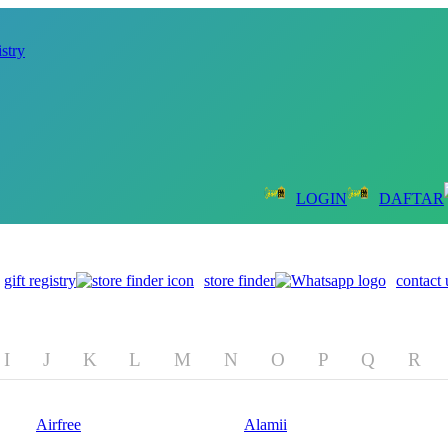
istry
LOGIN
DAFTAR
gift registry
store finder
contact 
I
J
K
L
M
N
O
P
Q
R
Airfree
Alamii