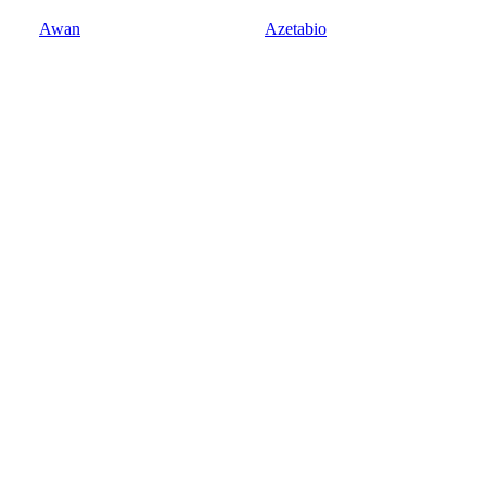
Awan
Azetabio