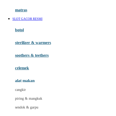
Happy Tummy
Hauck
matras
Havaianas
SLOT GACOR RESMI
Hegen
botol
Hot Wheels
sterilizer & warmers
Hybrid
soothers & teethers
I
Inlacta DHA
celemek
Interlac
alat makan
Ivenet
cangkir
J
piring & mangkuk
Jack N Jill
sendok & garpu
Joie