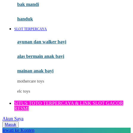
Moby
bak mandi
Momami
handuk
Mothercare
SLOT TERPERCAYA
Mustela
ayunan dan walker bayi
My Buddy Tag
My K
alas bermain anak bayi
N
mainan anak bayi
Naif
mothercare toys
Nike
elc toys
Nordic Natural
SITUS TOTO TERPERCAYA & LINK SLOT GACOR
RESMI
Nuby
Akun Saya
Nuna
Masuk
lewati ke Konten
O