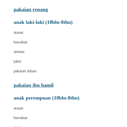
pakaian renang
anak laki-laki (18bln-8thn)
atasan
bawahan
setelan
jaket
pakaian dalam
pakaian ibu hamil
anak perempuan (18bln-8thn)
atasan
bawahan