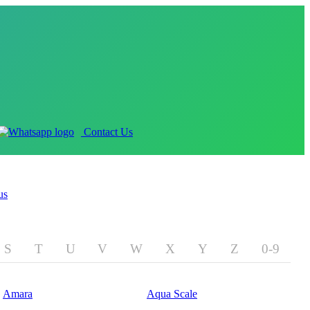
Contact Us
us
S
T
U
V
W
X
Y
Z
0-9
Amara
Aqua Scale