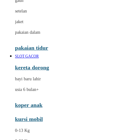
gaun
setelan
jaket
pakaian dalam
pakaian tidur
SLOT GACOR
kereta dorong
bayi baru lahir
usia 6 bulan+
koper anak
kursi mobil
0-13 Kg