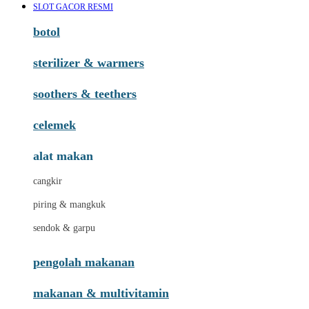
SLOT GACOR RESMI
botol
sterilizer & warmers
soothers & teethers
celemek
alat makan
cangkir
piring & mangkuk
sendok & garpu
pengolah makanan
makanan & multivitamin