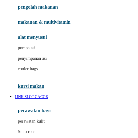
pengolah makanan
Joolz
Jujube
makanan & multivitamin
K
alat menyusui
Kiddycuts
pompa asi
Kumon
penyimpanan asi
L
cooler bags
Leapfrog
kursi makan
Leclerc
LINK SLOT GACOR
Lee Vierra
Lillebaby
perawatan bayi
Little Bird Told Me
perawatan kulit
Little Miss Janis
Sunscreen