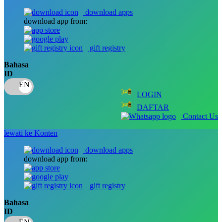
download apps
Oh Ma Grain
download app from:
Okiedog
gift registry
P
Bahasa
Peachy
ID
Phil & Ted's
LOGIN
Philips Avent
DAFTAR
Contact Us
Pigeon
lewati ke Konten
Playgro
download apps
Poled Global
download app from:
Ponycycle
gift registry
Puma
Bahasa
Pureats
ID