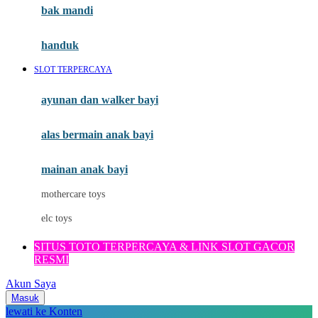
Moby
bak mandi
Momami
handuk
Mothercare
SLOT TERPERCAYA
Mustela
ayunan dan walker bayi
My Buddy Tag
My K
alas bermain anak bayi
N
mainan anak bayi
Naif
mothercare toys
Nike
elc toys
Nordic Natural
SITUS TOTO TERPERCAYA & LINK SLOT GACOR
RESMI
Nuby
Akun Saya
Nuna
Masuk
lewati ke Konten
O