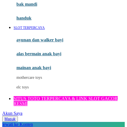
Moby
bak mandi
Momami
handuk
Mothercare
SLOT TERPERCAYA
Mustela
ayunan dan walker bayi
My Buddy Tag
My K
alas bermain anak bayi
N
mainan anak bayi
Naif
mothercare toys
Nike
elc toys
Nordic Natural
SITUS TOTO TERPERCAYA & LINK SLOT GACOR
RESMI
Nuby
Akun Saya
Nuna
Masuk
lewati ke Konten
O