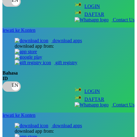
Q
LOGIN
DAFTAR
QV Baby
Contact Us
R
lewati ke Konten
Real Shades
download apps
download app from:
Red Castle
Ribbon Madness
gift registry
Bahasa
S
ID
Sebamed
LOGIN
Silver Cross
DAFTAR
Contact Us
Simply Idea
lewati ke Konten
Skip Hop
download apps
Spectra
download app from: