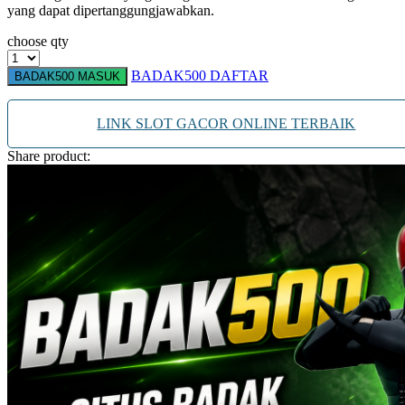
yang dapat dipertanggungjawabkan.
Xootz
choose qty
Y
BADAK500 DAFTAR
BADAK500 MASUK
Yamatoya
LINK SLOT GACOR ONLINE TERBAIK
Z
Share product:
Zaxy
Zoggs
0-9
4Moms
59S