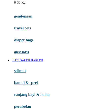
0-36 Kg
Fisher Price
Flipper
gendongan
Friends Of Sally
travel cots
G
diaper bags
Gb
Geko
aksesoris
Graco
SLOT GACOR HARI INI
Gund
selimut
H
bantal & sprei
Habbie
Haenim
ranjang bayi & balita
Happy Horse
perabotan