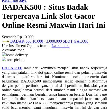
Keranjang Saya
Twistshake
BADAK500 : Situs Badak
TY Toys
Terpercaya Link Slot Gacor
U
Online Resmi Maxwin Hari Ini
Serendah
Rp 10.000
V
BADAK 500
10.000
-
3.000.000
SLOT GACOR
Use Installment Options from
.
Laarn more
Veja
Available for :
home delivery
Vitaflow
store pickup
Vtech
BADAK500
lahir dari komitmen menjadi situs badak terpercaya
yang menyatukan link slot gacor online resmi dan peluang maxwin
W
dalam satu platform hari ini. Komitmen tersebut tercermin dari
bagaimana BADAK500 membangun setiap elemen platformnya
Waterland
dengan penuh pertimbangan, mulai dari pemilihan link slot gacor
online yang hanya berasal dari sumber resmi hingga memastikan
Wellness
pengalaman bermain berjalan tanpa hambatan berarti. Dua hal yang
kerap sulit ditemukan bersamaan di satu tempat ini justru menjadi
kekuatan utama BADAK500, menjadikannya pilihan yang semakin
X
solid bagi member yang mengincar maxwin hari ini dengan cara