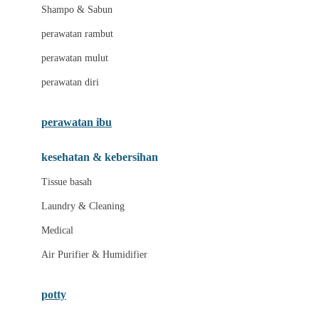
London Taxi
Shampo & Sabun
Love To Dream
perawatan rambut
perawatan mulut
M
perawatan diri
Magformers
Mama's Choice
perawatan ibu
Mamas&Papas
kesehatan & kebersihan
Mamaway
Tissue basah
Maxi Cosi
Laundry & Cleaning
Megabloks
Medical
Micro
Air Purifier & Humidifier
MiDeer
Mimi & Lula
potty
Mini Monkey