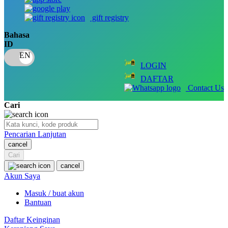
Squishmallows
gift registry
Starbooks
Bahasa
Stick-O
ID
Stokke
LOGIN
Sudocrem
DAFTAR
Sumimo
Contact Us
Sunnylife
Cari
Sun-Staches
Pencarian Lanjutan
Swimava
cancel
Cari
T
cancel
Akun Saya
Tommee Tippee
Masuk / buat akun
Trunki
Bantuan
Tutti Bambini
Daftar Keinginan