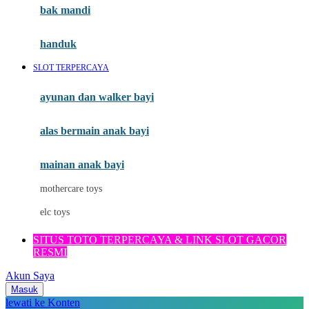
Moby
bak mandi
Momami
handuk
Mothercare
SLOT TERPERCAYA
Mustela
ayunan dan walker bayi
My Buddy Tag
My K
alas bermain anak bayi
N
mainan anak bayi
Naif
mothercare toys
Nike
elc toys
Nordic Natural
SITUS TOTO TERPERCAYA & LINK SLOT GACOR
RESMI
Nuby
Akun Saya
Nuna
Masuk
lewati ke Konten
O