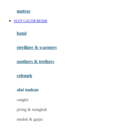
Happy Tummy
Hauck
matras
Havaianas
SLOT GACOR RESMI
Hegen
botol
Hot Wheels
sterilizer & warmers
Hybrid
soothers & teethers
I
Inlacta DHA
celemek
Interlac
alat makan
Ivenet
cangkir
J
piring & mangkuk
Jack N Jill
sendok & garpu
Joie