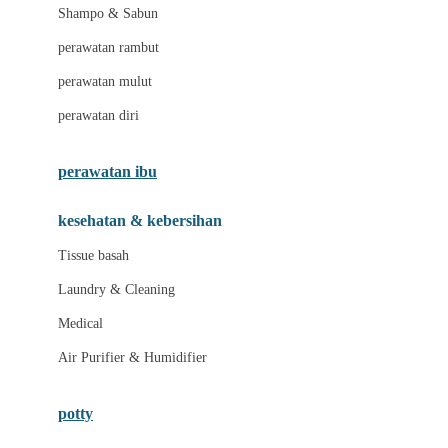
London Taxi
Shampo & Sabun
Love To Dream
perawatan rambut
perawatan mulut
M
perawatan diri
Magformers
Mama's Choice
perawatan ibu
Mamas&Papas
kesehatan & kebersihan
Mamaway
Tissue basah
Maxi Cosi
Laundry & Cleaning
Megabloks
Medical
Micro
Air Purifier & Humidifier
MiDeer
Mimi & Lula
potty
Mini Monkey