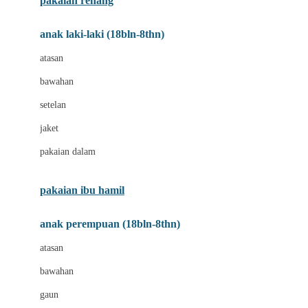
pakaian renang
Bumkins
anak laki-laki (18bln-8thn)
C
atasan
Cetaphil
bawahan
Chicco
setelan
Childlife
jaket
Clevamama
pakaian dalam
Cocolatte
Cottonseeds
pakaian ibu hamil
Cozy N Safe
anak perempuan (18bln-8thn)
Crane
atasan
Cybex
bawahan
D
gaun