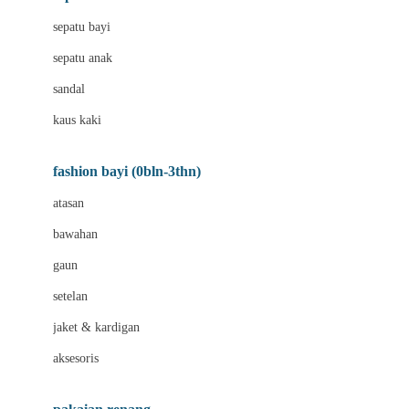
Bio Oil
sepatu bayi
Biolane
sepatu anak
Bite Fighters
sandal
Bizzi Growin
kaus kaki
Blackmores
fashion bayi (0bln-3thn)
Blooming Marvellous
atasan
Bonnels
bawahan
Bravado
gaun
Bruder
setelan
Brush Baby
jaket & kardigan
Buds Organics
aksesoris
Bugaboo
Buggygear