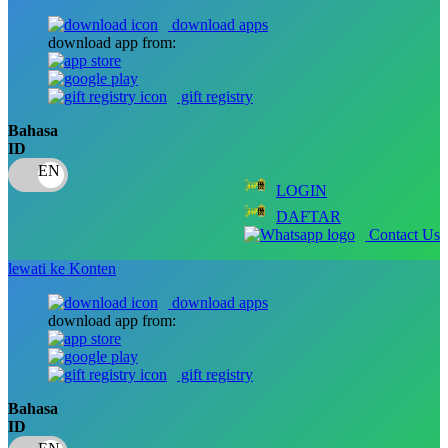
download apps
Oh Ma Grain
download app from:
Okiedog
gift registry
P
Bahasa
Peachy
ID
Phil & Ted's
LOGIN
Philips Avent
DAFTAR
Contact Us
Pigeon
lewati ke Konten
Playgro
download apps
Poled Global
download app from:
Ponycycle
gift registry
Puma
Bahasa
Pureats
ID