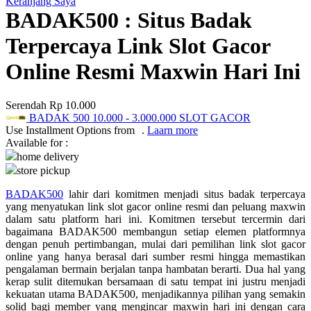
Keranjang Saya
Twistshake
BADAK500 : Situs Badak
TY Toys
Terpercaya Link Slot Gacor
U
Online Resmi Maxwin Hari Ini
Serendah
Rp 10.000
V
BADAK 500
10.000
-
3.000.000
SLOT GACOR
Use Installment Options from
.
Laarn more
Veja
Available for :
home delivery
Vitaflow
store pickup
Vtech
BADAK500
lahir dari komitmen menjadi situs badak terpercaya
yang menyatukan link slot gacor online resmi dan peluang maxwin
W
dalam satu platform hari ini. Komitmen tersebut tercermin dari
bagaimana BADAK500 membangun setiap elemen platformnya
Waterland
dengan penuh pertimbangan, mulai dari pemilihan link slot gacor
online yang hanya berasal dari sumber resmi hingga memastikan
Wellness
pengalaman bermain berjalan tanpa hambatan berarti. Dua hal yang
kerap sulit ditemukan bersamaan di satu tempat ini justru menjadi
kekuatan utama BADAK500, menjadikannya pilihan yang semakin
X
solid bagi member yang mengincar maxwin hari ini dengan cara