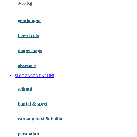
0-36 Kg
Fisher Price
Flipper
gendongan
Friends Of Sally
travel cots
G
diaper bags
Gb
Geko
aksesoris
Graco
SLOT GACOR HARI INI
Gund
selimut
H
bantal & sprei
Habbie
Haenim
ranjang bayi & balita
Happy Horse
perabotan