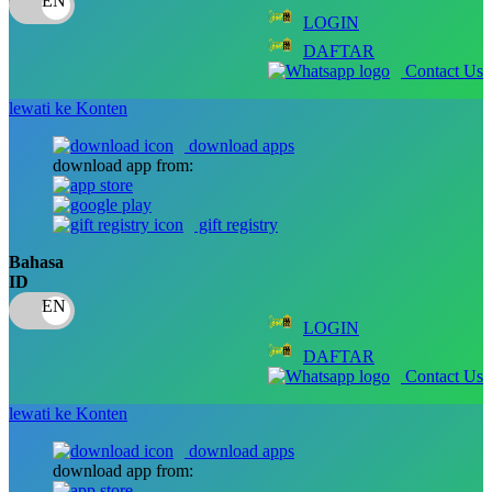
Q
LOGIN
DAFTAR
QV Baby
Contact Us
R
lewati ke Konten
Real Shades
download apps
download app from:
Red Castle
Ribbon Madness
gift registry
Bahasa
S
ID
Sebamed
LOGIN
Silver Cross
DAFTAR
Contact Us
Simply Idea
lewati ke Konten
Skip Hop
download apps
Spectra
download app from: