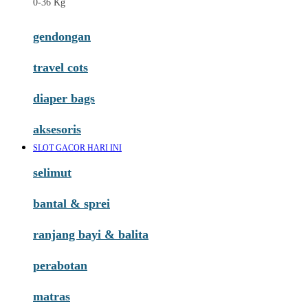
0-36 Kg
gendongan
travel cots
diaper bags
aksesoris
SLOT GACOR HARI INI
selimut
bantal & sprei
ranjang bayi & balita
perabotan
matras