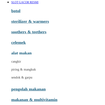
SLOT GACOR RESMI
botol
sterilizer & warmers
soothers & teethers
celemek
alat makan
cangkir
piring & mangkuk
sendok & garpu
pengolah makanan
makanan & multivitamin