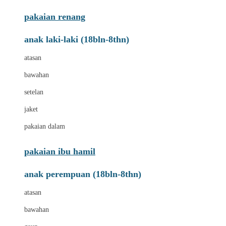
pakaian renang
anak laki-laki (18bln-8thn)
atasan
bawahan
setelan
jaket
pakaian dalam
pakaian ibu hamil
anak perempuan (18bln-8thn)
atasan
bawahan