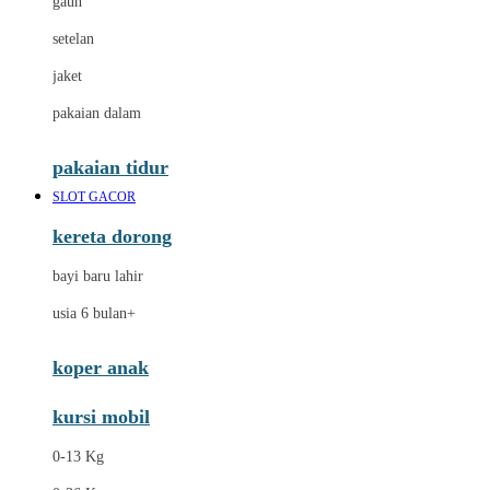
gaun
setelan
jaket
pakaian dalam
pakaian tidur
SLOT GACOR
kereta dorong
bayi baru lahir
usia 6 bulan+
koper anak
kursi mobil
0-13 Kg