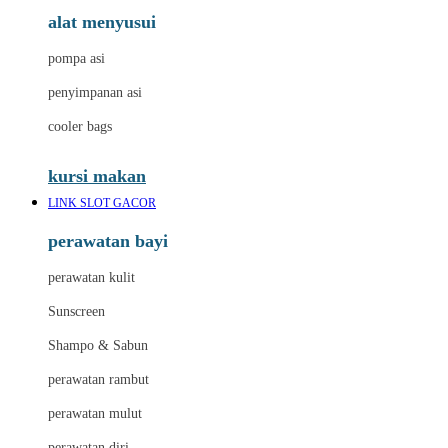
alat menyusui
pompa asi
penyimpanan asi
cooler bags
kursi makan
LINK SLOT GACOR
perawatan bayi
perawatan kulit
Sunscreen
Shampo & Sabun
perawatan rambut
perawatan mulut
perawatan diri