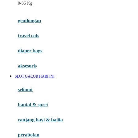
0-36 Kg
Fisher Price
Flipper
gendongan
Friends Of Sally
travel cots
G
diaper bags
Gb
Geko
aksesoris
Graco
SLOT GACOR HARI INI
Gund
selimut
H
bantal & sprei
Habbie
Haenim
ranjang bayi & balita
Happy Horse
perabotan