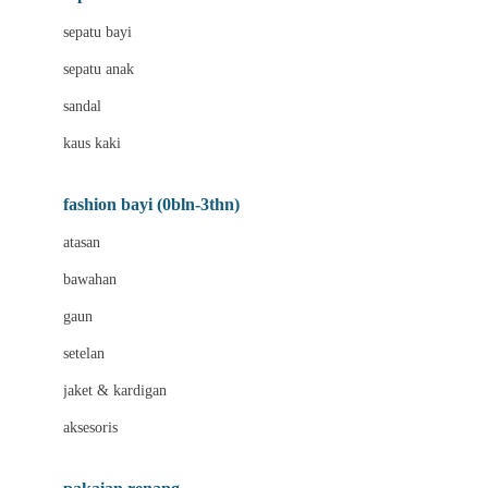
Bio Oil
sepatu bayi
Biolane
sepatu anak
Bite Fighters
sandal
Bizzi Growin
kaus kaki
Blackmores
fashion bayi (0bln-3thn)
Blooming Marvellous
atasan
Bonnels
bawahan
Bravado
gaun
Bruder
setelan
Brush Baby
jaket & kardigan
Buds Organics
aksesoris
Bugaboo
Buggygear