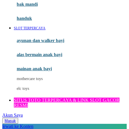
Moby
bak mandi
Momami
handuk
Mothercare
SLOT TERPERCAYA
Mustela
ayunan dan walker bayi
My Buddy Tag
My K
alas bermain anak bayi
N
mainan anak bayi
Naif
mothercare toys
Nike
elc toys
Nordic Natural
SITUS TOTO TERPERCAYA & LINK SLOT GACOR
RESMI
Nuby
Akun Saya
Nuna
Masuk
lewati ke Konten
O