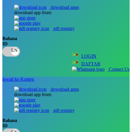
download apps
Oh Ma Grain
download app from:
Okiedog
gift registry
P
Bahasa
Peachy
ID
Phil & Ted's
LOGIN
Philips Avent
DAFTAR
Contact Us
Pigeon
lewati ke Konten
Playgro
download apps
Poled Global
download app from:
Ponycycle
gift registry
Puma
Bahasa
Pureats
ID