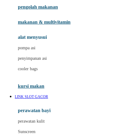
pengolah makanan
Joolz
Jujube
makanan & multivitamin
K
alat menyusui
Kiddycuts
pompa asi
Kumon
penyimpanan asi
L
cooler bags
Leapfrog
kursi makan
Leclerc
LINK SLOT GACOR
Lee Vierra
Lillebaby
perawatan bayi
Little Bird Told Me
perawatan kulit
Little Miss Janis
Sunscreen