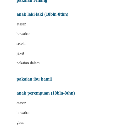
pakaian renang
Bumkins
anak laki-laki (18bln-8thn)
C
atasan
Cetaphil
bawahan
Chicco
setelan
Childlife
jaket
Clevamama
pakaian dalam
Cocolatte
Cottonseeds
pakaian ibu hamil
Cozy N Safe
anak perempuan (18bln-8thn)
Crane
atasan
Cybex
bawahan
D
gaun