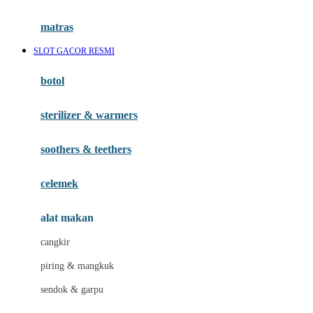
Happy Tummy
Hauck
matras
Havaianas
SLOT GACOR RESMI
Hegen
botol
Hot Wheels
sterilizer & warmers
Hybrid
soothers & teethers
I
Inlacta DHA
celemek
Interlac
alat makan
Ivenet
cangkir
J
piring & mangkuk
Jack N Jill
sendok & garpu
Joie