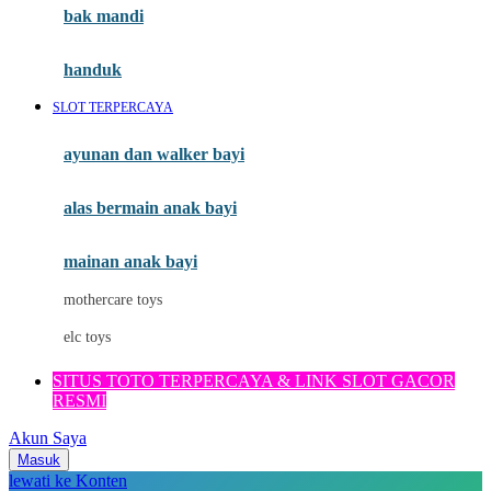
Moby
bak mandi
Momami
handuk
Mothercare
SLOT TERPERCAYA
Mustela
ayunan dan walker bayi
My Buddy Tag
My K
alas bermain anak bayi
N
mainan anak bayi
Naif
mothercare toys
Nike
elc toys
Nordic Natural
SITUS TOTO TERPERCAYA & LINK SLOT GACOR
RESMI
Nuby
Akun Saya
Nuna
Masuk
lewati ke Konten
O