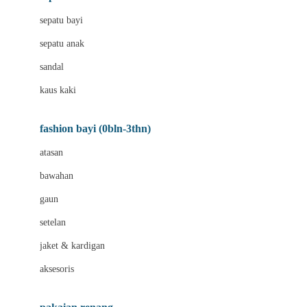
Bio Oil
sepatu bayi
Biolane
sepatu anak
Bite Fighters
sandal
Bizzi Growin
kaus kaki
Blackmores
fashion bayi (0bln-3thn)
Blooming Marvellous
atasan
Bonnels
bawahan
Bravado
gaun
Bruder
setelan
Brush Baby
jaket & kardigan
Buds Organics
aksesoris
Bugaboo
Buggygear