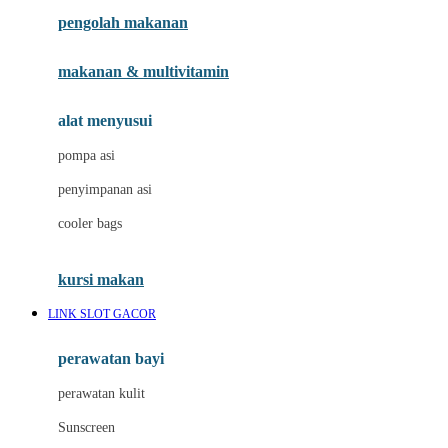
pengolah makanan
Joolz
Jujube
makanan & multivitamin
K
alat menyusui
Kiddycuts
pompa asi
Kumon
penyimpanan asi
L
cooler bags
Leapfrog
kursi makan
Leclerc
LINK SLOT GACOR
Lee Vierra
Lillebaby
perawatan bayi
Little Bird Told Me
perawatan kulit
Little Miss Janis
Sunscreen