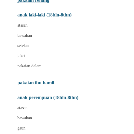
pakaian renang
Bumkins
anak laki-laki (18bln-8thn)
C
atasan
Cetaphil
bawahan
Chicco
setelan
Childlife
jaket
Clevamama
pakaian dalam
Cocolatte
Cottonseeds
pakaian ibu hamil
Cozy N Safe
anak perempuan (18bln-8thn)
Crane
atasan
Cybex
bawahan
D
gaun