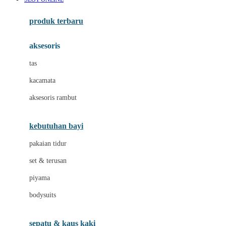
Azetabio
produk terbaru
B
aksesoris
Baabaasheepz
tas
Babiators
kacamata
Baby Dove
aksesoris rambut
Baby Jogger
Baby Rovega
kebutuhan bayi
Babybee
pakaian tidur
Banana Boat
set & terusan
Banz
piyama
Barbie
bodysuits
Beaba
Beauty Barn
sepatu & kaus kaki