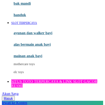
Moby
bak mandi
Momami
handuk
Mothercare
SLOT TERPERCAYA
Mustela
ayunan dan walker bayi
My Buddy Tag
My K
alas bermain anak bayi
N
mainan anak bayi
Naif
mothercare toys
Nike
elc toys
Nordic Natural
SITUS TOTO TERPERCAYA & LINK SLOT GACOR
RESMI
Nuby
Akun Saya
Nuna
Masuk
lewati ke Konten
O