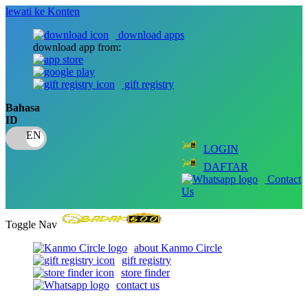
lewati ke Konten
download apps
download app from:
gift registry
Bahasa
ID
LOGIN
DAFTAR
Contact
Us
Toggle Nav
about Kanmo Circle
gift registry
store finder
contact us