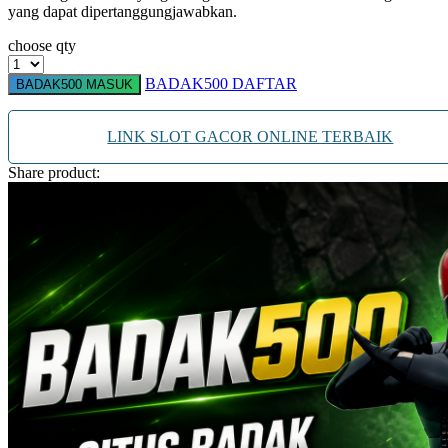
yang dapat dipertanggungjawabkan.
Xootz
choose qty
Y
BADAK500 DAFTAR
BADAK500 MASUK
Yamatoya
LINK SLOT GACOR ONLINE TERBAIK
Z
Share product:
Zaxy
Zoggs
0-9
4Moms
59S