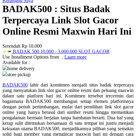
Keranjang Saya
Twistshake
BADAK500 : Situs Badak
TY Toys
Terpercaya Link Slot Gacor
U
Online Resmi Maxwin Hari Ini
Serendah
Rp 10.000
V
BADAK 500
10.000
-
3.000.000
SLOT GACOR
Use Installment Options from
.
Laarn more
Veja
Available for :
home delivery
Vitaflow
store pickup
Vtech
BADAK500
lahir dari komitmen menjadi situs badak terpercaya
yang menyatukan link slot gacor online resmi dan peluang maxwin
W
dalam satu platform hari ini. Komitmen tersebut tercermin dari
bagaimana BADAK500 membangun setiap elemen platformnya
Waterland
dengan penuh pertimbangan, mulai dari pemilihan link slot gacor
online yang hanya berasal dari sumber resmi hingga memastikan
Wellness
pengalaman bermain berjalan tanpa hambatan berarti. Dua hal yang
kerap sulit ditemukan bersamaan di satu tempat ini justru menjadi
kekuatan utama BADAK500, menjadikannya pilihan yang semakin
X
solid bagi member yang mengincar maxwin hari ini dengan cara