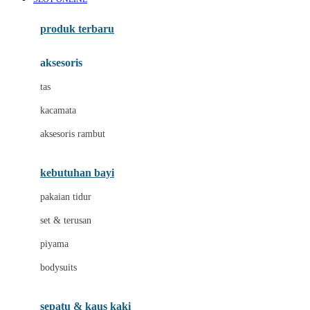
Azetabio
produk terbaru
B
aksesoris
Baabaasheepz
tas
Babiators
kacamata
Baby Dove
aksesoris rambut
Baby Jogger
Baby Rovega
kebutuhan bayi
Babybee
pakaian tidur
Banana Boat
set & terusan
Banz
piyama
Barbie
bodysuits
Beaba
Beauty Barn
sepatu & kaus kaki