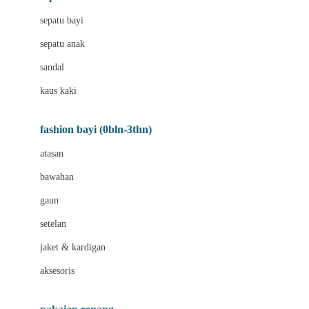
Bio Oil
sepatu bayi
Biolane
sepatu anak
Bite Fighters
sandal
Bizzi Growin
kaus kaki
Blackmores
fashion bayi (0bln-3thn)
Blooming Marvellous
atasan
Bonnels
bawahan
Bravado
gaun
Bruder
setelan
Brush Baby
jaket & kardigan
Buds Organics
aksesoris
Bugaboo
Buggygear