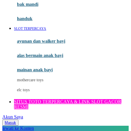
Moby
bak mandi
Momami
handuk
Mothercare
SLOT TERPERCAYA
Mustela
ayunan dan walker bayi
My Buddy Tag
My K
alas bermain anak bayi
N
mainan anak bayi
Naif
mothercare toys
Nike
elc toys
Nordic Natural
SITUS TOTO TERPERCAYA & LINK SLOT GACOR
RESMI
Nuby
Akun Saya
Nuna
Masuk
lewati ke Konten
O