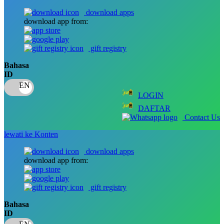
download apps
Oh Ma Grain
download app from:
Okiedog
gift registry
P
Bahasa
Peachy
ID
Phil & Ted's
LOGIN
Philips Avent
DAFTAR
Contact Us
Pigeon
lewati ke Konten
Playgro
download apps
Poled Global
download app from:
Ponycycle
gift registry
Puma
Bahasa
Pureats
ID