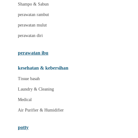
London Taxi
Shampo & Sabun
Love To Dream
perawatan rambut
perawatan mulut
M
perawatan diri
Magformers
Mama's Choice
perawatan ibu
Mamas&Papas
kesehatan & kebersihan
Mamaway
Tissue basah
Maxi Cosi
Laundry & Cleaning
Megabloks
Medical
Micro
Air Purifier & Humidifier
MiDeer
Mimi & Lula
potty
Mini Monkey