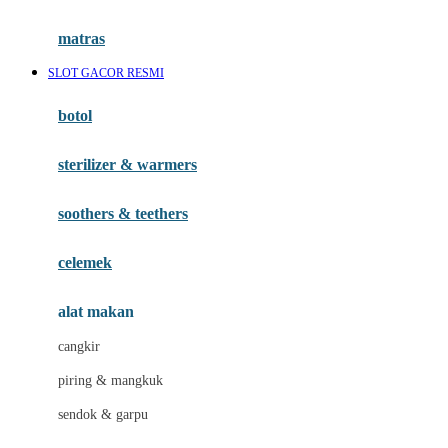
Happy Tummy
Hauck
matras
Havaianas
SLOT GACOR RESMI
Hegen
botol
Hot Wheels
sterilizer & warmers
Hybrid
soothers & teethers
I
Inlacta DHA
celemek
Interlac
alat makan
Ivenet
cangkir
J
piring & mangkuk
Jack N Jill
sendok & garpu
Joie