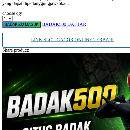
yang dapat dipertanggungjawabkan.
Xootz
choose qty
Y
BADAK500 DAFTAR
BADAK500 MASUK
Yamatoya
LINK SLOT GACOR ONLINE TERBAIK
Z
Share product:
Zaxy
Zoggs
0-9
4Moms
59S