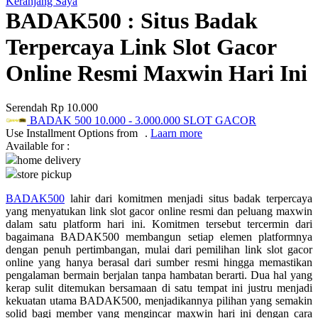
Keranjang Saya
Twistshake
BADAK500 : Situs Badak
TY Toys
Terpercaya Link Slot Gacor
U
Online Resmi Maxwin Hari Ini
Serendah
Rp 10.000
V
BADAK 500
10.000
-
3.000.000
SLOT GACOR
Use Installment Options from
.
Laarn more
Veja
Available for :
home delivery
Vitaflow
store pickup
Vtech
BADAK500
lahir dari komitmen menjadi situs badak terpercaya
yang menyatukan link slot gacor online resmi dan peluang maxwin
W
dalam satu platform hari ini. Komitmen tersebut tercermin dari
bagaimana BADAK500 membangun setiap elemen platformnya
Waterland
dengan penuh pertimbangan, mulai dari pemilihan link slot gacor
online yang hanya berasal dari sumber resmi hingga memastikan
Wellness
pengalaman bermain berjalan tanpa hambatan berarti. Dua hal yang
kerap sulit ditemukan bersamaan di satu tempat ini justru menjadi
kekuatan utama BADAK500, menjadikannya pilihan yang semakin
X
solid bagi member yang mengincar maxwin hari ini dengan cara