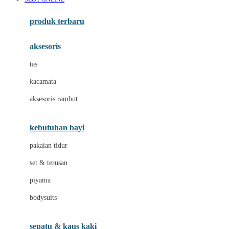
Azetabio
produk terbaru
B
aksesoris
Baabaasheepz
tas
Babiators
kacamata
Baby Dove
aksesoris rambut
Baby Jogger
Baby Rovega
kebutuhan bayi
Babybee
pakaian tidur
Banana Boat
set & terusan
Banz
piyama
Barbie
bodysuits
Beaba
Beauty Barn
sepatu & kaus kaki