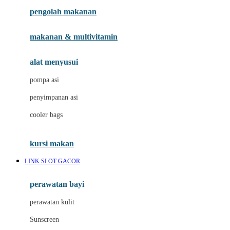
pengolah makanan
Joolz
Jujube
makanan & multivitamin
K
alat menyusui
Kiddycuts
pompa asi
Kumon
penyimpanan asi
L
cooler bags
Leapfrog
kursi makan
Leclerc
LINK SLOT GACOR
Lee Vierra
Lillebaby
perawatan bayi
Little Bird Told Me
perawatan kulit
Little Miss Janis
Sunscreen