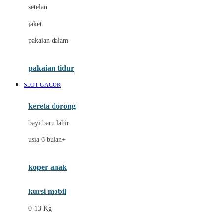
Dae Organics
setelan
Docare
jaket
Doona
pakaian dalam
Down To Earth
Drew
pakaian tidur
Dr. Brown's
SLOT GACOR
E
kereta dorong
ELC
bayi baru lahir
Ergobaby
usia 6 bulan+
Expert Care
koper anak
Ezyroller
kursi mobil
F
0-13 Kg
Felt So Sweet