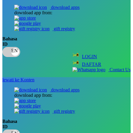
download apps
Oh Ma Grain
download app from:
Okiedog
gift registry
P
Bahasa
Peachy
ID
Phil & Ted's
LOGIN
Philips Avent
DAFTAR
Contact Us
Pigeon
lewati ke Konten
Playgro
download apps
Poled Global
download app from:
Ponycycle
gift registry
Puma
Bahasa
Pureats
ID