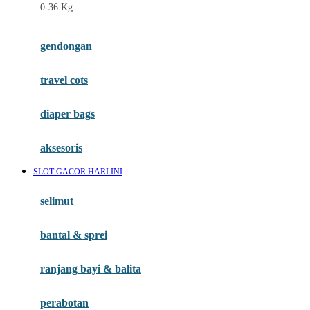
0-36 Kg
Fisher Price
Flipper
gendongan
Friends Of Sally
travel cots
G
diaper bags
Gb
Geko
aksesoris
Graco
SLOT GACOR HARI INI
Gund
selimut
H
bantal & sprei
Habbie
Haenim
ranjang bayi & balita
Happy Horse
perabotan