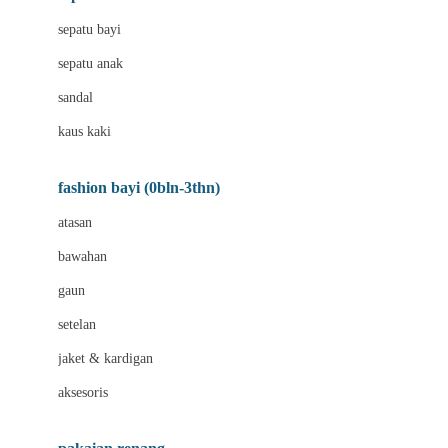
Bio Oil
sepatu bayi
Biolane
sepatu anak
Bite Fighters
sandal
Bizzi Growin
kaus kaki
Blackmores
fashion bayi (0bln-3thn)
Blooming Marvellous
atasan
Bonnels
bawahan
Bravado
gaun
Bruder
setelan
Brush Baby
jaket & kardigan
Buds Organics
aksesoris
Bugaboo
Buggygear