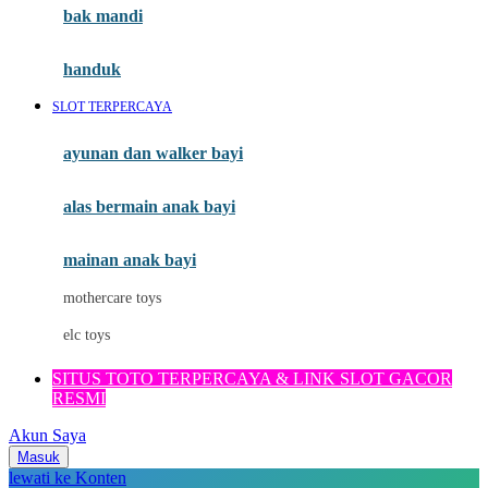
Moby
bak mandi
Momami
handuk
Mothercare
SLOT TERPERCAYA
Mustela
ayunan dan walker bayi
My Buddy Tag
My K
alas bermain anak bayi
N
mainan anak bayi
Naif
mothercare toys
Nike
elc toys
Nordic Natural
SITUS TOTO TERPERCAYA & LINK SLOT GACOR
RESMI
Nuby
Akun Saya
Nuna
Masuk
lewati ke Konten
O