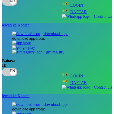
Q
LOGIN
DAFTAR
QV Baby
Contact Us
R
lewati ke Konten
Real Shades
download apps
download app from:
Red Castle
Ribbon Madness
gift registry
Bahasa
S
ID
Sebamed
LOGIN
Silver Cross
DAFTAR
Contact Us
Simply Idea
lewati ke Konten
Skip Hop
download apps
Spectra
download app from: