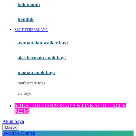
Moby
bak mandi
Momami
handuk
Mothercare
SLOT TERPERCAYA
Mustela
ayunan dan walker bayi
My Buddy Tag
My K
alas bermain anak bayi
N
mainan anak bayi
Naif
mothercare toys
Nike
elc toys
Nordic Natural
SITUS TOTO TERPERCAYA & LINK SLOT GACOR
RESMI
Nuby
Akun Saya
Nuna
Masuk
lewati ke Konten
O