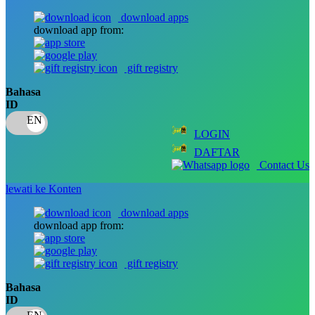
download apps
Oh Ma Grain
download app from:
Okiedog
gift registry
P
Bahasa
Peachy
ID
Phil & Ted's
LOGIN
Philips Avent
DAFTAR
Contact Us
Pigeon
lewati ke Konten
Playgro
download apps
Poled Global
download app from:
Ponycycle
gift registry
Puma
Bahasa
Pureats
ID