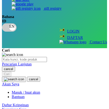
Squishmallows
gift registry
Starbooks
Bahasa
Stick-O
ID
Stokke
LOGIN
Sudocrem
DAFTAR
Sumimo
Contact Us
Sunnylife
Cari
Sun-Staches
Pencarian Lanjutan
Swimava
cancel
Cari
T
cancel
Akun Saya
Tommee Tippee
Masuk / buat akun
Trunki
Bantuan
Tutti Bambini
Daftar Keinginan