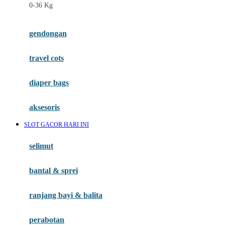
0-36 Kg
Fisher Price
Flipper
gendongan
Friends Of Sally
travel cots
G
diaper bags
Gb
Geko
aksesoris
Graco
SLOT GACOR HARI INI
Gund
selimut
H
bantal & sprei
Habbie
Haenim
ranjang bayi & balita
Happy Horse
perabotan