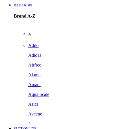
BADAK500
Brand A-Z
A
Addo
Adidas
Airfree
Alamii
Amara
Aqua Scale
Asics
Aveeno
Awan
SLOT ONLINE