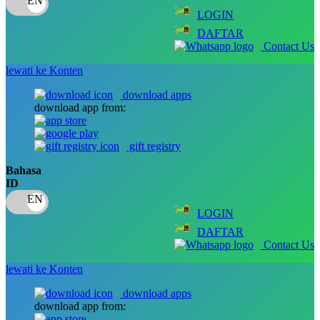
Q
LOGIN
DAFTAR
QV Baby
Contact Us
R
lewati ke Konten
Real Shades
download apps
download app from:
Red Castle
Ribbon Madness
gift registry
Bahasa
S
ID
Sebamed
LOGIN
Silver Cross
DAFTAR
Contact Us
Simply Idea
lewati ke Konten
Skip Hop
download apps
Spectra
download app from: