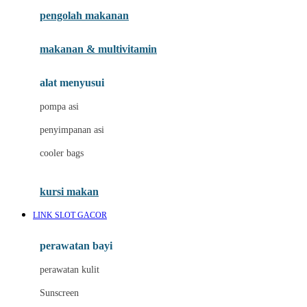
pengolah makanan
Joolz
Jujube
makanan & multivitamin
K
alat menyusui
Kiddycuts
pompa asi
Kumon
penyimpanan asi
L
cooler bags
Leapfrog
kursi makan
Leclerc
LINK SLOT GACOR
Lee Vierra
Lillebaby
perawatan bayi
Little Bird Told Me
perawatan kulit
Little Miss Janis
Sunscreen