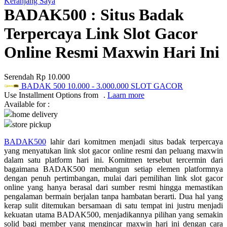
Keranjang Saya
Twistshake
BADAK500 : Situs Badak
TY Toys
Terpercaya Link Slot Gacor
U
Online Resmi Maxwin Hari Ini
Serendah
Rp 10.000
V
BADAK 500
10.000
-
3.000.000
SLOT GACOR
Use Installment Options from
.
Laarn more
Veja
Available for :
home delivery
Vitaflow
store pickup
Vtech
BADAK500
lahir dari komitmen menjadi situs badak terpercaya
yang menyatukan link slot gacor online resmi dan peluang maxwin
W
dalam satu platform hari ini. Komitmen tersebut tercermin dari
bagaimana BADAK500 membangun setiap elemen platformnya
Waterland
dengan penuh pertimbangan, mulai dari pemilihan link slot gacor
online yang hanya berasal dari sumber resmi hingga memastikan
Wellness
pengalaman bermain berjalan tanpa hambatan berarti. Dua hal yang
kerap sulit ditemukan bersamaan di satu tempat ini justru menjadi
kekuatan utama BADAK500, menjadikannya pilihan yang semakin
X
solid bagi member yang mengincar maxwin hari ini dengan cara