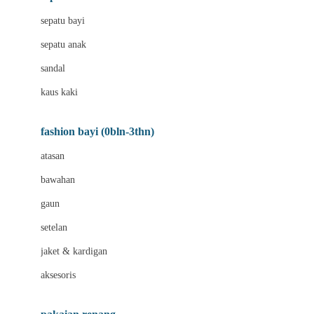
Bio Oil
sepatu bayi
Biolane
sepatu anak
Bite Fighters
sandal
Bizzi Growin
kaus kaki
Blackmores
fashion bayi (0bln-3thn)
Blooming Marvellous
atasan
Bonnels
bawahan
Bravado
gaun
Bruder
setelan
Brush Baby
jaket & kardigan
Buds Organics
aksesoris
Bugaboo
Buggygear